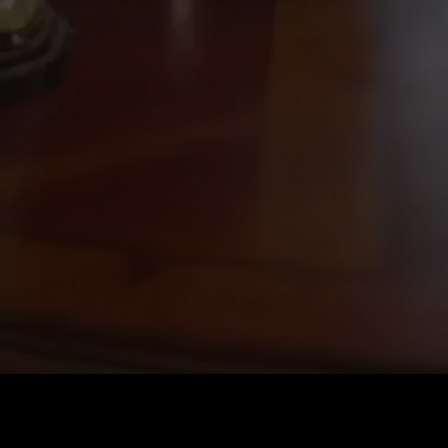
Preis
:
60
Guthaben
:
0