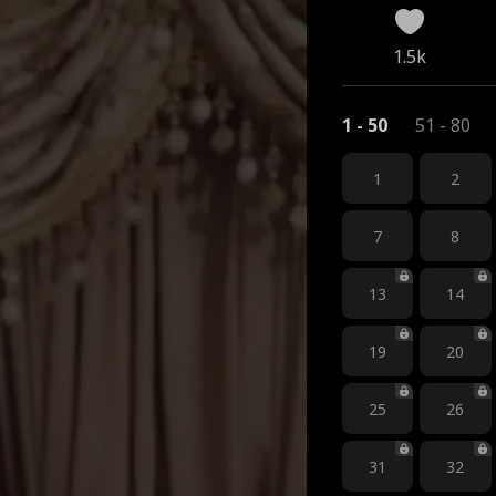
1.5k
1 - 50
51 - 80
1
2
7
8
13
14
19
20
25
26
31
32