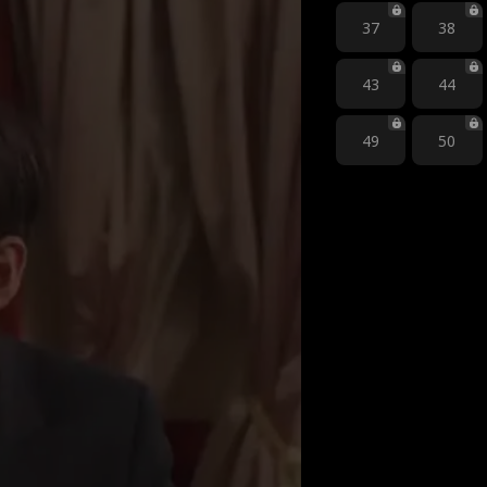
37
38
43
44
49
50