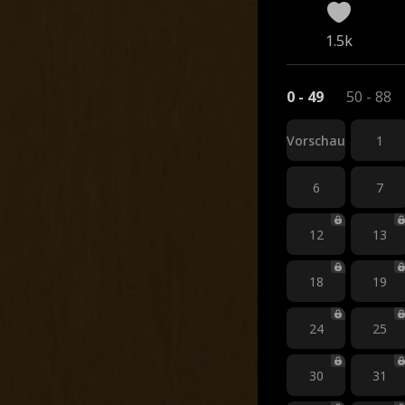
1.5k
0 - 49
50 - 88
Vorschau
1
6
7
12
13
18
19
24
25
30
31