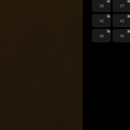
36
37
42
43
48
49