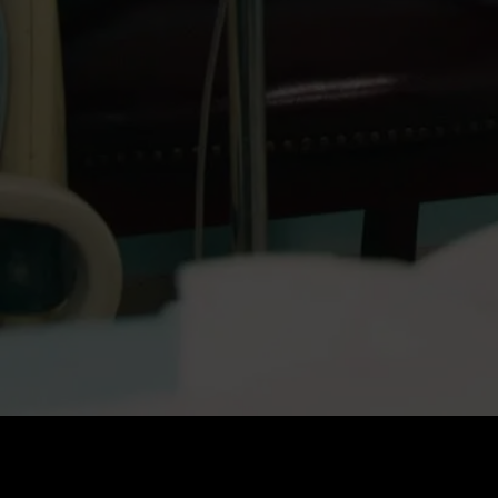
Preis
:
60
Guthaben
:
0