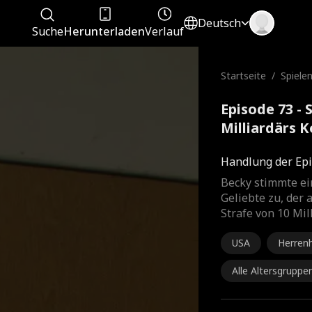
Deutsch
Suche
Herunterladen
Verlauf
Startseite
/
Spiele
s Milli
Episode 73 - 
Milliardärs 
Handlung der Epi
Becky stimmte ei
Geliebte zu, der 
Strafe von 10 Mil
USA
Herren
Alle Altersgruppe