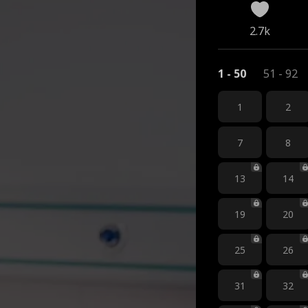
2.7k
1 - 50
51 - 92
1
2
7
8
13
14
19
20
25
26
31
32