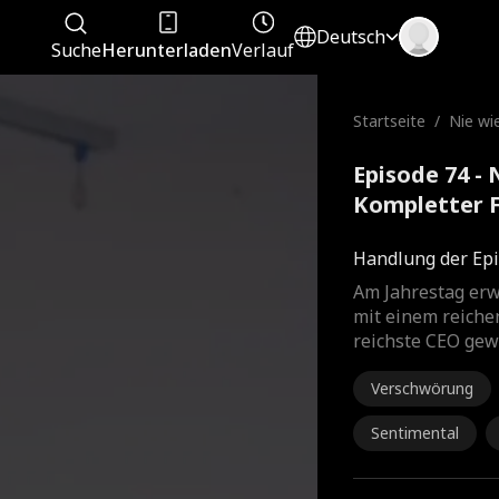
Deutsch
Suche
Herunterladen
Verlauf
Startseite
/
Nie wi
Episode 74 -
Kompletter 
Handlung der Epi
Am Jahrestag erw
mit einem reichen
reichste CEO gewo
Verschwörung
Sentimental