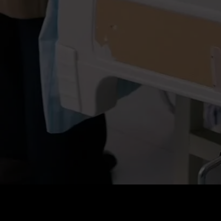
Preis
:
60
Guthaben
:
0