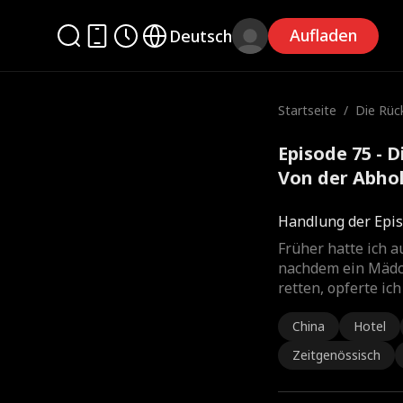
Aufladen
Deutsch
Startseite
/
Die Rück
Von der
e Schön
Episode 75 - 
Von der Abho
Kompletter F
Handlung der Epis
Früher hatte ich 
nachdem ein Mädch
retten, opferte ic
China
Hotel
Zeitgenössisch