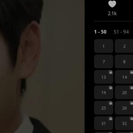
2.1k
1 - 50
51 - 94
1
2
7
8
13
14
19
20
25
26
31
32