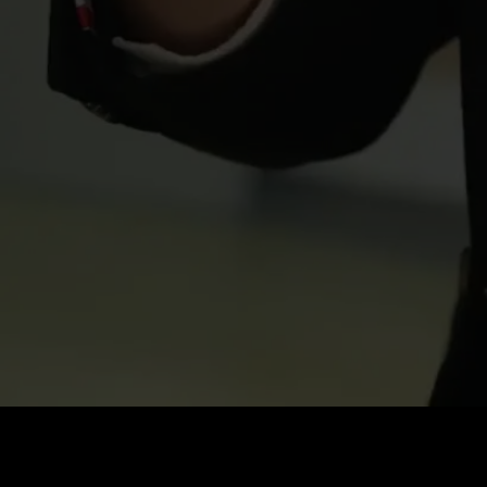
Preis
:
60
Guthaben
:
0