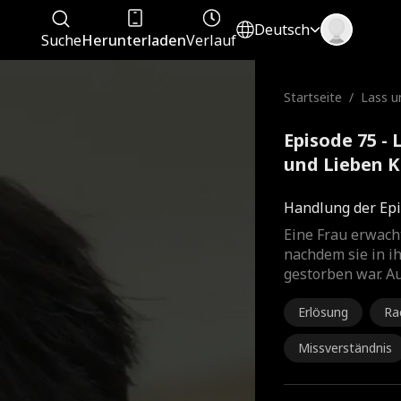
Deutsch
Suche
Herunterladen
Verlauf
Startseite
/
Lass u
n und 
Episode 75 -
und Lieben K
Handlung der Epi
Eine Frau erwacht
nachdem sie in i
gestorben war. Au
Erlösung
Ra
Missverständnis