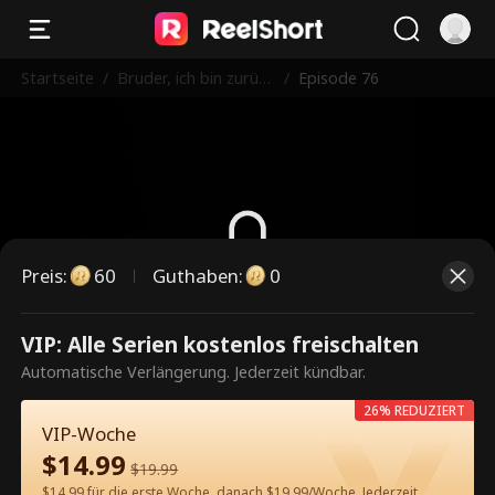
Startseite
/
Bruder, ich bin zurüc
/
Episode 76
k!
Preis
:
60
Guthaben
:
0
Dies ist eine kostenpflichtige
VIP: Alle Serien kostenlos freischalten
Episode. Bitte entsperren, um
Automatische Verlängerung. Jederzeit kündbar.
weiterzusehen.
26% REDUZIERT
VIP-Woche
$
14.99
$
19.99
60
Jetzt entsperren
$14.99 für die erste Woche, danach $19.99/Woche. Jederzeit