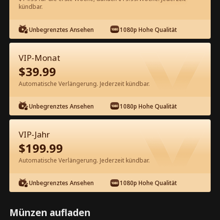
kündbar.
Kostenlos in der App ansehen
Unbegrenztes Ansehen
1080p Hohe Qualität
VIP-Monat
$
39.99
Automatische Verlängerung. Jederzeit kündbar.
Unbegrenztes Ansehen
1080p Hohe Qualität
Episode 76 - Bruder, ich bin zurück!
Kompletter Film
VIP-Jahr
$
199.99
1-50
51-80
Alle Episoden
Automatische Verlängerung. Jederzeit kündbar.
75
76
77
78
79
80
Unbegrenztes Ansehen
1080p Hohe Qualität
Münzen aufladen