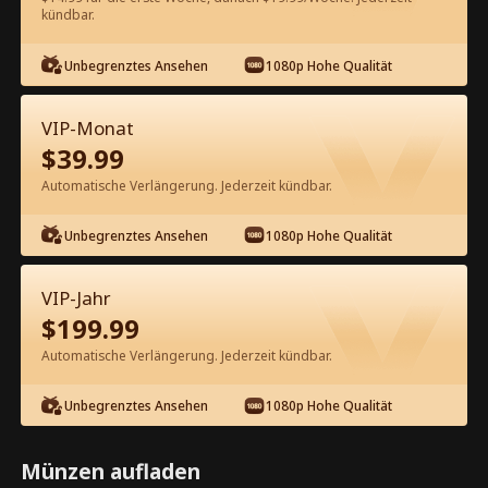
kündbar.
Kostenlos in der App ansehen
Unbegrenztes Ansehen
1080p Hohe Qualität
VIP-Monat
$
39.99
Automatische Verlängerung. Jederzeit kündbar.
Unbegrenztes Ansehen
1080p Hohe Qualität
Episode 76 - Die Erbin hat ihren
Mann auf die schwarze Liste gesetzt
VIP-Jahr
Kompletter Film
$
199.99
1-50
51-85
Alle Episoden
Automatische Verlängerung. Jederzeit kündbar.
76
77
78
79
80
8
Unbegrenztes Ansehen
1080p Hohe Qualität
Münzen aufladen