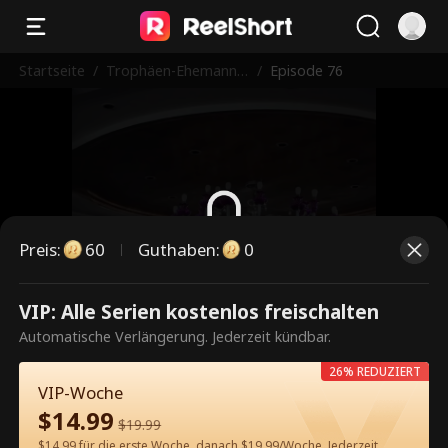
Startseite
/
Trophäen-Ehemann
/
Episode 76
wird zum Tycoon
Preis
:
60
Guthaben
:
0
Dies ist eine kostenpflichtige
VIP: Alle Serien kostenlos freischalten
Episode. Bitte entsperren, um
Automatische Verlängerung. Jederzeit kündbar.
weiterzusehen.
26% REDUZIERT
VIP-Woche
$
14.99
$
19.99
60
Jetzt entsperren
$14.99 für die erste Woche, danach $19.99/Woche. Jederzeit