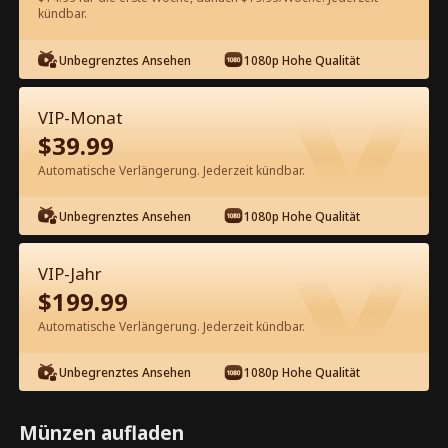
kündbar.
Kostenlos in der App ansehen
Unbegrenztes Ansehen
1080p Hohe Qualität
VIP-Monat
$
39.99
Automatische Verlängerung. Jederzeit kündbar.
Unbegrenztes Ansehen
1080p Hohe Qualität
Episode 76 - Trophäen-Ehemann wird
zum Tycoon Kompletter Film
VIP-Jahr
$
199.99
1-50
51-100
Alle Episoden
Automatische Verlängerung. Jederzeit kündbar.
76
77
78
79
80
8
Unbegrenztes Ansehen
1080p Hohe Qualität
Münzen aufladen