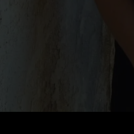
Preis
:
60
Guthaben
:
0