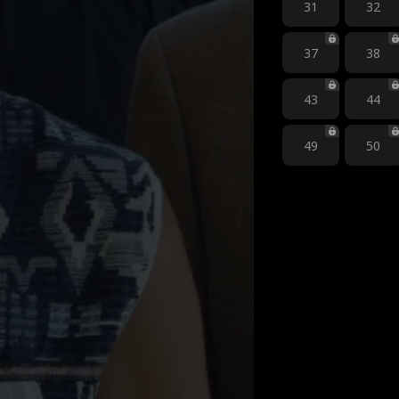
31
32
37
38
43
44
49
50