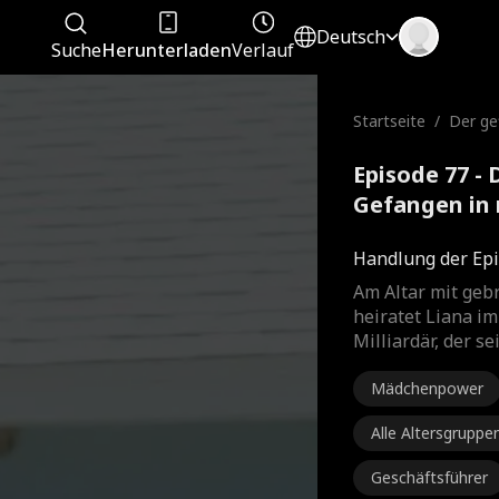
Deutsch
Suche
Herunterladen
Verlauf
Startseite
/
Der gef
Gefang
kleid
Episode 77 - 
Gefangen in
Kompletter 
Handlung der Epi
Am Altar mit ge
heiratet Liana im
Milliardär, der s
Mädchenpower
Alle Altersgruppe
Geschäftsführer