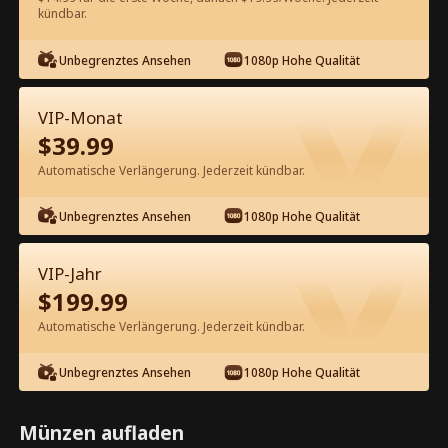
60
Jetzt entsperren
kündbar.
Unbegrenztes Ansehen
1080p Hohe Qualität
Kostenlos in der App ansehen
VIP-Monat
$
39.99
Automatische Verlängerung. Jederzeit kündbar.
Unbegrenztes Ansehen
1080p Hohe Qualität
Episode 78 - Die Erbin hat ihren
VIP-Jahr
Mann auf die schwarze Liste gesetzt
$
199.99
Kompletter Film
Automatische Verlängerung. Jederzeit kündbar.
1-50
51-85
Alle Episoden
Unbegrenztes Ansehen
1080p Hohe Qualität
78
79
80
81
82
8
Münzen aufladen