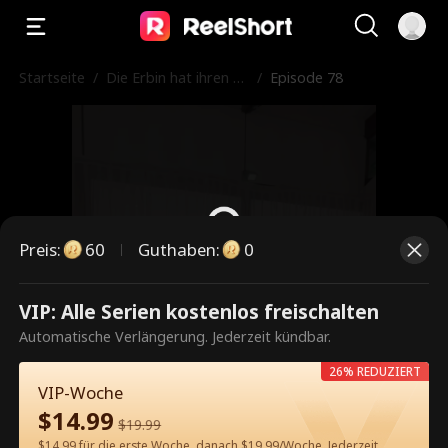
Startseite
/
Die Erbin hat ihren M
/
Episode 78
ann auf die schwarze
Liste gesetzt
Preis
:
60
Guthaben
:
0
VIP: Alle Serien kostenlos freischalten
Dies ist eine kostenpflichtige
Automatische Verlängerung. Jederzeit kündbar.
Episode. Bitte entsperren, um
26% REDUZIERT
weiterzusehen.
VIP-Woche
$
14.99
$
19.99
$14.99 für die erste Woche, danach $19.99/Woche. Jederzeit