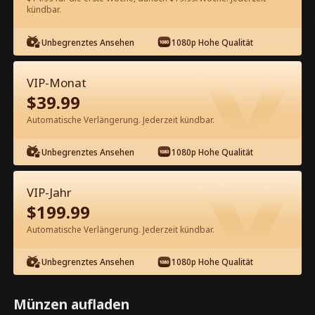
kündbar.
Kostenlos in der App ansehen
Unbegrenztes Ansehen
1080p Hohe Qualität
VIP-Monat
$
39.99
Automatische Verlängerung. Jederzeit kündbar.
Unbegrenztes Ansehen
1080p Hohe Qualität
Episode 78 - Vom Landei zur Braut
des CEOs Kompletter Film
VIP-Jahr
$
199.99
0-49
50-99
100-104
Alle Episoden
Automatische Verlängerung. Jederzeit kündbar.
78
79
80
81
82
8
Unbegrenztes Ansehen
1080p Hohe Qualität
Münzen aufladen