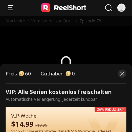
Startseite
/
Vom Landei zur Brau
/
Episode 78
t des CEOs
Preis
:
60
Guthaben
:
0
Dies ist eine kostenpflichtige
VIP: Alle Serien kostenlos freischalten
Episode. Bitte entsperren, um
Automatische Verlängerung. Jederzeit kündbar.
weiterzusehen.
26% REDUZIERT
VIP-Woche
$
14.99
$
19.99
60
Jetzt entsperren
$14.99 für die erste Woche, danach $19.99/Woche. Jederzeit