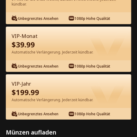
60
Jetzt entsperren
kündbar.
Unbegrenztes Ansehen
1080p Hohe Qualität
Kostenlos in der App ansehen
VIP-Monat
$
39.99
Automatische Verlängerung. Jederzeit kündbar.
Unbegrenztes Ansehen
1080p Hohe Qualität
Episode 79 - Unerwartete Scheidung
VIP-Jahr
Kompletter Film
$
199.99
Automatische Verlängerung. Jederzeit kündbar.
1-50
51-83
Alle Episoden
Unbegrenztes Ansehen
1080p Hohe Qualität
78
79
80
81
82
83
Münzen aufladen