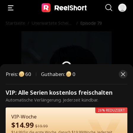
Startseite
/
Unerwartete Scheidu
/
Episode 79
ng
Preis
:
60
Guthaben
:
0
VIP: Alle Serien kostenlos freischalten
Dies ist eine kostenpflichtige
Automatische Verlängerung. Jederzeit kündbar.
Episode. Bitte entsperren, um
26% REDUZIERT
weiterzusehen.
VIP-Woche
$
14.99
$
19.99
$14.99 für die erste Woche, danach $19.99/Woche. Jederzeit