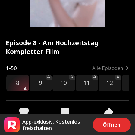
Episode 8 - Am Hochzeitstag
Kompletter Film
1-50
Alle Episoden
8
9
10
11
12
1
App-exklusiv: Kostenlos
2.6k
1.4k
Teilen
Öffnen
freischalten