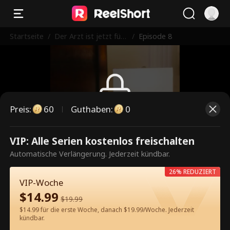
Startseite
/
Der Arzt ist jetzt für
/
Episode 8
dich da
Preis
:
60
Guthaben
:
0
Dies ist eine kostenpflichtige
VIP: Alle Serien kostenlos freischalten
Episode. Bitte entsperren, um
Automatische Verlängerung. Jederzeit kündbar.
weiterzusehen.
26% REDUZIERT
VIP-Woche
$
14.99
$
19.99
60
Jetzt entsperren
$14.99 für die erste Woche, danach $19.99/Woche. Jederzeit
kündbar.