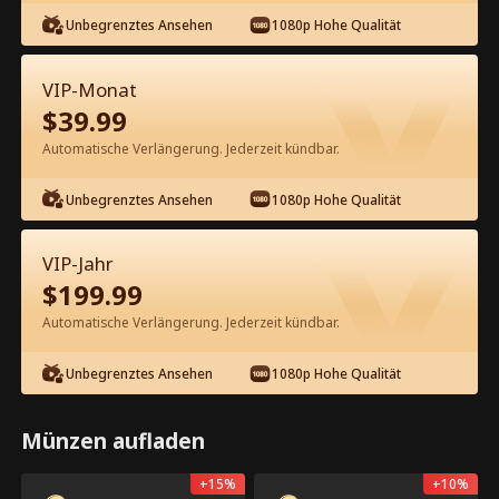
Kostenlos in der App ansehen
Unbegrenztes Ansehen
1080p Hohe Qualität
VIP-Monat
$
39.99
Automatische Verlängerung. Jederzeit kündbar.
Episode 8 - Der Arzt ist jetzt für dich
da Kompletter Film
Unbegrenztes Ansehen
1080p Hohe Qualität
0-49
50-52
Alle Episoden
VIP-Jahr
$
199.99
8
9
10
11
12
1
Automatische Verlängerung. Jederzeit kündbar.
Unbegrenztes Ansehen
1080p Hohe Qualität
Münzen aufladen
App-exklusiv: Kostenlos
2.6k
37.4k
Teilen
Öffnen
freischalten
+
15
%
+
10
%