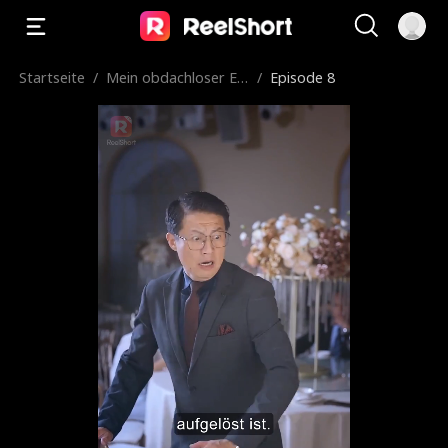
Startseite
/
Mein obdachloser Eh
/
Episode 8
emann ist ein Billionä
r