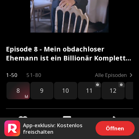
Episode 8 - Mein obdachloser
Ehemann ist ein Billionär Kompletter
Film
1-50
51-80
Alle Episoden
8
9
10
11
12
1
App-exklusiv: Kostenlos
Öffnen
freischalten
2.1k
48.5k
Teilen