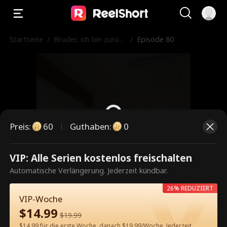
Startseite
/
Bruder, ich bin zurüc
/
Episode 80
k!
Preis
:
60
Guthaben
:
0
VIP: Alle Serien kostenlos freischalten
Dies ist eine kostenpflichtige
Automatische Verlängerung. Jederzeit kündbar.
Episode. Bitte entsperren, um
26% REDUZIERT
weiterzusehen.
VIP-Woche
$
14.99
$
19.99
$14.99 für die erste Woche, danach $19.99/Woche. Jederzeit