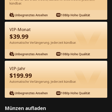
60
Jetzt entsperren
kündbar.
Unbegrenztes Ansehen
1080p Hohe Qualität
Kostenlos in der App ansehen
VIP-Monat
$
39.99
Automatische Verlängerung. Jederzeit kündbar.
Unbegrenztes Ansehen
1080p Hohe Qualität
Episode 80 - Bruder, ich bin zurück!
VIP-Jahr
Kompletter Film
$
199.99
Automatische Verlängerung. Jederzeit kündbar.
1-50
51-80
Alle Episoden
Unbegrenztes Ansehen
1080p Hohe Qualität
75
76
77
78
79
80
Münzen aufladen