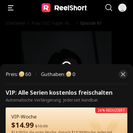
Startseite
/
Frau CEO: Super-Ma
/
Episode 81
ma mit genialen Drilli
ngen
Preis
:
60
Guthaben
:
0
VIP: Alle Serien kostenlos freischalten
Dies ist eine kostenpflichtige
Automatische Verlängerung. Jederzeit kündbar.
Episode. Bitte entsperren, um
26% REDUZIERT
weiterzusehen.
VIP-Woche
$
14.99
$
19.99
$14.99 für die erste Woche, danach $19.99/Woche. Jederzeit