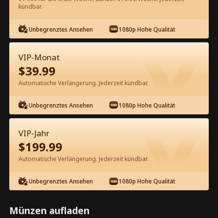
60
Jetzt entsperren
kündbar.
Unbegrenztes Ansehen
1080p Hohe Qualität
Kostenlos in der App ansehen
VIP-Monat
$
39.99
Automatische Verlängerung. Jederzeit kündbar.
Unbegrenztes Ansehen
1080p Hohe Qualität
Episode 81 - Frau CEO: Super-Mama
VIP-Jahr
mit genialen Drillingen Kompletter
$
199.99
Film
Automatische Verlängerung. Jederzeit kündbar.
1-50
51-93
Alle Episoden
Unbegrenztes Ansehen
1080p Hohe Qualität
81
82
83
84
85
8
Münzen aufladen