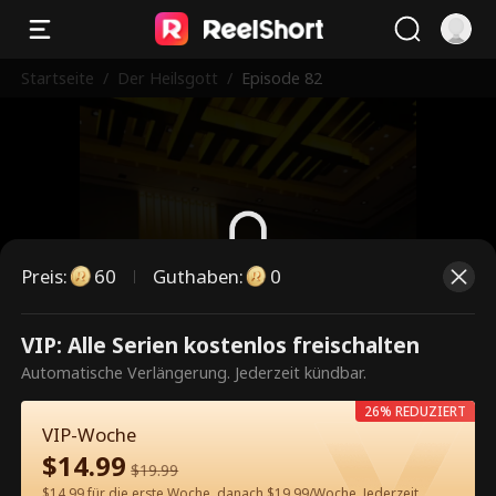
Startseite
/
Der Heilsgott
/
Episode 82
Preis
:
60
Guthaben
:
0
Dies ist eine kostenpflichtige
VIP: Alle Serien kostenlos freischalten
Episode. Bitte entsperren, um
Automatische Verlängerung. Jederzeit kündbar.
weiterzusehen.
26% REDUZIERT
VIP-Woche
$
14.99
$
19.99
60
Jetzt entsperren
$14.99 für die erste Woche, danach $19.99/Woche. Jederzeit