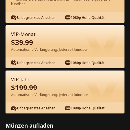
60
Jetzt entsperren
kündbar.
Unbegrenztes Ansehen
1080p Hohe Qualität
Kostenlos in der App ansehen
VIP-Monat
$
39.99
Automatische Verlängerung. Jederzeit kündbar.
Unbegrenztes Ansehen
1080p Hohe Qualität
Episode 82 - Oh Nein! Ich habe mit
VIP-Jahr
meinem Mann geschlafen!
$
199.99
Kompletter Film
Automatische Verlängerung. Jederzeit kündbar.
0-49
50-84
Alle Episoden
Unbegrenztes Ansehen
1080p Hohe Qualität
79
80
81
82
83
84
Münzen aufladen