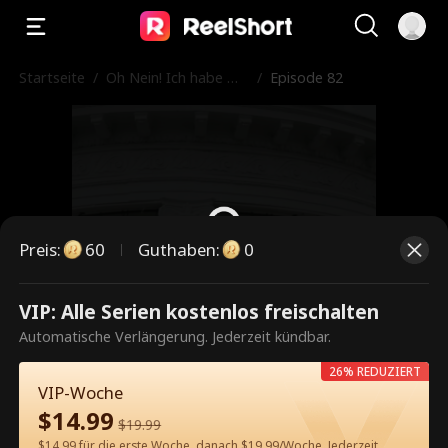
Startseite
/
Oh Nein! Ich habe mit
/
Episode 82
meinem Mann geschl
afen!
Preis
:
60
Guthaben
:
0
VIP: Alle Serien kostenlos freischalten
Dies ist eine kostenpflichtige
Automatische Verlängerung. Jederzeit kündbar.
Episode. Bitte entsperren, um
26% REDUZIERT
weiterzusehen.
VIP-Woche
$
14.99
$
19.99
$14.99 für die erste Woche, danach $19.99/Woche. Jederzeit