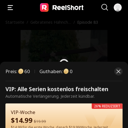
Startseite
/
Gebratenes Hähnche
/
Episode 83
n, Blitzenschnelle Ehe
Preis
:
60
Guthaben
:
0
VIP: Alle Serien kostenlos freischalten
Dies ist eine kostenpflichtige
Automatische Verlängerung. Jederzeit kündbar.
Episode. Bitte entsperren, um
26% REDUZIERT
weiterzusehen.
VIP-Woche
$
14.99
$
19.99
$14.99 für die erste Woche, danach $19.99/Woche. Jederzeit