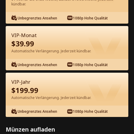
60
Jetzt entsperren
kündbar.
Unbegrenztes Ansehen
1080p Hohe Qualität
Kostenlos in der App ansehen
VIP-Monat
$
39.99
Automatische Verlängerung. Jederzeit kündbar.
Unbegrenztes Ansehen
1080p Hohe Qualität
Episode 83 - Gebratenes Hähnchen,
VIP-Jahr
Blitzenschnelle Ehe Kompletter Film
$
199.99
Automatische Verlängerung. Jederzeit kündbar.
0-49
50-83
Alle Episoden
Unbegrenztes Ansehen
1080p Hohe Qualität
78
79
80
81
82
83
Münzen aufladen