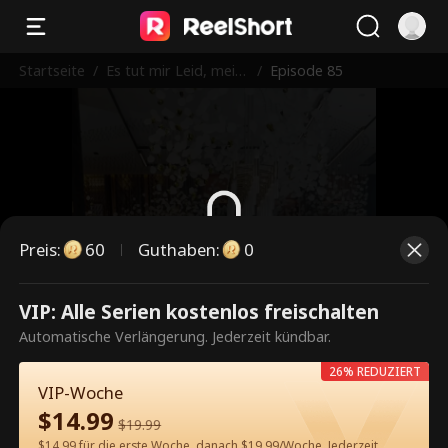
Startseite
/
Es tut mir Leid, mein
/
Episode 85
e Liebe Tochter
Preis
:
60
Guthaben
:
0
Dies ist eine kostenpflichtige
VIP: Alle Serien kostenlos freischalten
Episode. Bitte entsperren, um
Automatische Verlängerung. Jederzeit kündbar.
weiterzusehen.
26% REDUZIERT
VIP-Woche
$
14.99
$
19.99
60
Jetzt entsperren
$14.99 für die erste Woche, danach $19.99/Woche. Jederzeit