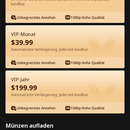
kündbar.
Kostenlos in der App ansehen
Unbegrenztes Ansehen
1080p Hohe Qualität
VIP-Monat
$
39.99
Automatische Verlängerung. Jederzeit kündbar.
Unbegrenztes Ansehen
1080p Hohe Qualität
Episode 85 - Es tut mir Leid, meine
Liebe Tochter Kompletter Film
VIP-Jahr
$
199.99
1-50
51-85
Alle Episoden
Automatische Verlängerung. Jederzeit kündbar.
80
81
82
83
84
85
Unbegrenztes Ansehen
1080p Hohe Qualität
Münzen aufladen