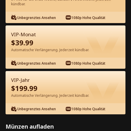
60
Jetzt entsperren
kündbar.
Unbegrenztes Ansehen
1080p Hohe Qualität
Kostenlos in der App ansehen
VIP-Monat
$
39.99
Automatische Verlängerung. Jederzeit kündbar.
Unbegrenztes Ansehen
1080p Hohe Qualität
Episode 86 - Wieder in den Armen
VIP-Jahr
meines Ex nach der Scheidung
$
199.99
Kompletter Film
Automatische Verlängerung. Jederzeit kündbar.
1-50
51-100
Alle Episoden
Unbegrenztes Ansehen
1080p Hohe Qualität
86
87
88
89
90
9
Münzen aufladen