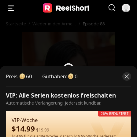
Startseite
/
Wieder in den Armen
/
Episode 86
meines Ex nach der S
cheidung
Preis
:
60
Guthaben
:
0
VIP: Alle Serien kostenlos freischalten
Dies ist eine kostenpflichtige
Automatische Verlängerung. Jederzeit kündbar.
Episode. Bitte entsperren, um
26% REDUZIERT
weiterzusehen.
VIP-Woche
$
14.99
$
19.99
$14.99 für die erste Woche, danach $19.99/Woche. Jederzeit