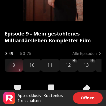
Episode 9 - Mein gestohlenes
Milliardärsleben Kompletter Film
0-49
50-75
Alle Episoden
9
10
11
12
13
1
App-exklusiv: Kostenlos
3.8k
85.4k
Teilen
Öffnen
freischalten