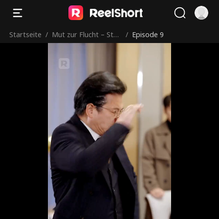
Startseite
/
Mut zur Flucht – Styli
/
Episode 9
sche Mama auf eigen
en Wegen