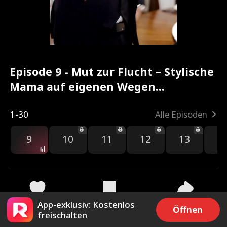
Episode 9 - Mut zur Flucht – Stylische
Mama auf eigenen Wegen
Kompletter Film
1-30
Alle Episoden
9
10
11
12
13
1
App-exklusiv: Kostenlos
2.2k
12.1k
Teilen
Öffnen
freischalten