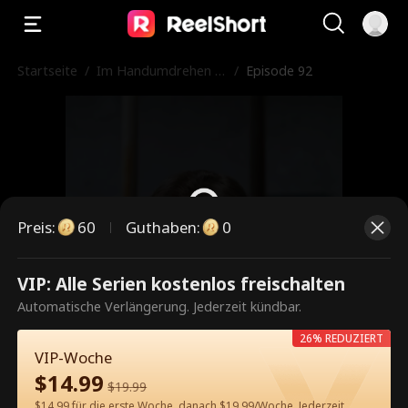
Startseite
/
Im Handumdrehen v
/
Episode 92
erheiratet
Preis
:
60
Guthaben
:
0
VIP: Alle Serien kostenlos freischalten
Dies ist eine kostenpflichtige
Automatische Verlängerung. Jederzeit kündbar.
Episode. Bitte entsperren, um
26% REDUZIERT
weiterzusehen.
VIP-Woche
$
14.99
$
19.99
$14.99 für die erste Woche, danach $19.99/Woche. Jederzeit