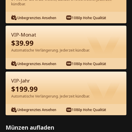
60
Jetzt entsperren
kündbar.
Unbegrenztes Ansehen
1080p Hohe Qualität
Kostenlos in der App ansehen
VIP-Monat
$
39.99
Automatische Verlängerung. Jederzeit kündbar.
Unbegrenztes Ansehen
1080p Hohe Qualität
Episode 92 - Im Handumdrehen
VIP-Jahr
verheiratet Kompletter Film
$
199.99
Automatische Verlängerung. Jederzeit kündbar.
0-49
50-93
Alle Episoden
Unbegrenztes Ansehen
1080p Hohe Qualität
88
89
90
91
92
93
Münzen aufladen