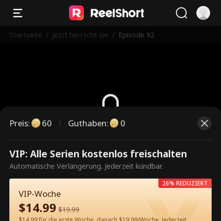
Startseite
/
Jetzt herrscht sie
/
Episode 92
Preis
:
60
Guthaben
:
0
Dies ist eine kostenpflichtige
VIP: Alle Serien kostenlos freischalten
Episode. Bitte entsperren, um
Automatische Verlängerung. Jederzeit kündbar.
weiterzusehen.
26% REDUZIERT
VIP-Woche
$
14.99
$
19.99
60
Jetzt entsperren
$14.99 für die erste Woche, danach $19.99/Woche. Jederzeit