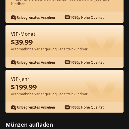
kündbar.
Kostenlos in der App ansehen
Unbegrenztes Ansehen
1080p Hohe Qualität
VIP-Monat
$
39.99
Automatische Verlängerung. Jederzeit kündbar.
Unbegrenztes Ansehen
1080p Hohe Qualität
Episode 92 - Jetzt herrscht sie
Kompletter Film
VIP-Jahr
$
199.99
1-50
51-100
101-111
Alle Episoden
Automatische Verlängerung. Jederzeit kündbar.
92
93
94
95
96
9
Unbegrenztes Ansehen
1080p Hohe Qualität
Münzen aufladen