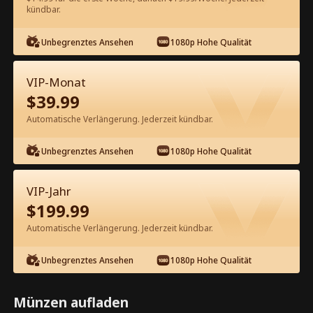
60
Jetzt entsperren
kündbar.
Unbegrenztes Ansehen
1080p Hohe Qualität
Kostenlos in der App ansehen
VIP-Monat
$
39.99
Automatische Verlängerung. Jederzeit kündbar.
Unbegrenztes Ansehen
1080p Hohe Qualität
Episode 94 - Vater steht über allem
VIP-Jahr
Kompletter Film
$
199.99
Automatische Verlängerung. Jederzeit kündbar.
1-50
51-99
Alle Episoden
Unbegrenztes Ansehen
1080p Hohe Qualität
94
95
96
97
98
9
Münzen aufladen