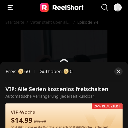
Startseite
/
Vater steht über alle
/
Episode 94
m
Preis
:
60
Guthaben
:
0
VIP: Alle Serien kostenlos freischalten
Dies ist eine kostenpflichtige
Automatische Verlängerung. Jederzeit kündbar.
Episode. Bitte entsperren, um
26% REDUZIERT
weiterzusehen.
VIP-Woche
$
14.99
$
19.99
$14.99 für die erste Woche, danach $19.99/Woche. Jederzeit