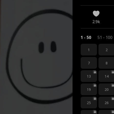
2.9k
1 - 50
51 - 100
1
2
7
8
13
14
19
20
25
26