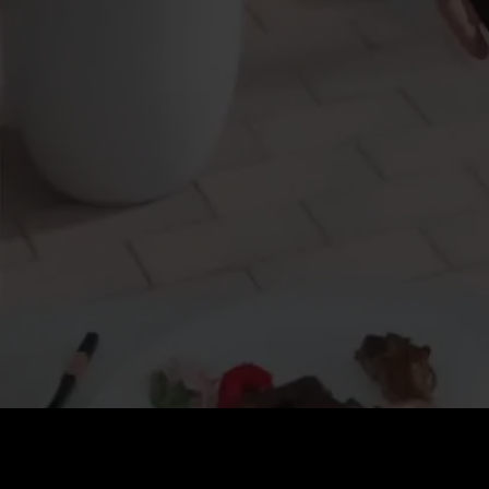
Preis
:
60
Guthaben
:
0