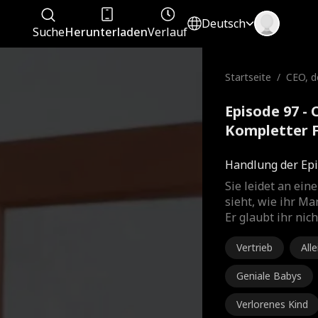
Deutsch
Suche
Herunterladen
Verlauf
Startseite
/
CEO, d
Episode 97 - 
Kompletter 
Handlung der Epi
Sie leidet an ein
sieht, wie ihr M
Er glaubt ihr nich
Vertrieb
All
Vat
Geniale Babys
Verlorenes Kind