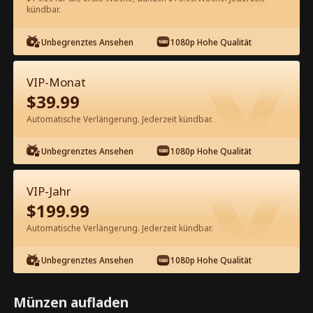
kündbar.
Kostenlos in der App ansehen
Unbegrenztes Ansehen
1080p Hohe Qualität
VIP-Monat
$
39.99
Automatische Verlängerung. Jederzeit kündbar.
Unbegrenztes Ansehen
1080p Hohe Qualität
Episode 98 - Die Suche nach der
verlorenen Liebe Kompletter Film
VIP-Jahr
$
199.99
1-50
51-100
101-105
Alle Episoden
Automatische Verlängerung. Jederzeit kündbar.
95
96
97
98
99
100
Unbegrenztes Ansehen
1080p Hohe Qualität
Münzen aufladen