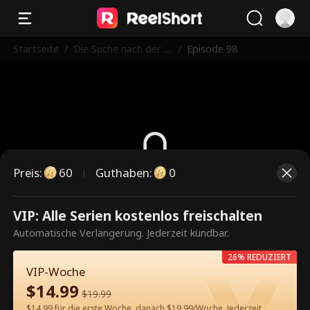
Startseite
/
Die Suche nach der v
/
Episode 98
erlorenen Liebe
Preis
:
60
Guthaben
:
0
Dies ist eine kostenpflichtige
VIP: Alle Serien kostenlos freischalten
Episode. Bitte entsperren, um
Automatische Verlängerung. Jederzeit kündbar.
weiterzusehen.
26% REDUZIERT
VIP-Woche
$
14.99
$
19.99
60
Jetzt entsperren
$14.99 für die erste Woche, danach $19.99/Woche. Jederzeit