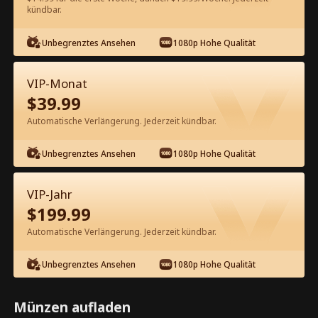
60
Jetzt entsperren
kündbar.
Unbegrenztes Ansehen
1080p Hohe Qualität
Kostenlos in der App ansehen
VIP-Monat
$
39.99
Automatische Verlängerung. Jederzeit kündbar.
Unbegrenztes Ansehen
1080p Hohe Qualität
Episode 98 - Ex-Mann Will Mich
VIP-Jahr
Zurück Kompletter Film
$
199.99
Automatische Verlängerung. Jederzeit kündbar.
1-50
51-99
Alle Episoden
Unbegrenztes Ansehen
1080p Hohe Qualität
94
95
96
97
98
99
Münzen aufladen