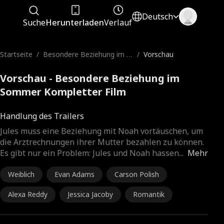
Deutsch
Suche
Herunterladen
Verlauf
Startseite
/
Besondere Beziehung im S
/
Vorschau
ommer
Vorschau - Besondere Beziehung im
Sommer Kompletter Film
Handlung des Trailers
Jules muss eine Beziehung mit Noah vortäuschen, um
die Arztrechnungen ihrer Mutter bezahlen zu können.
Es gibt nur ein Problem: Jules und Noah hassen
...
Mehr
Weiblich
Evan Adams
Carson Polish
Alexa Reddy
Jessica Jacoby
Romantik