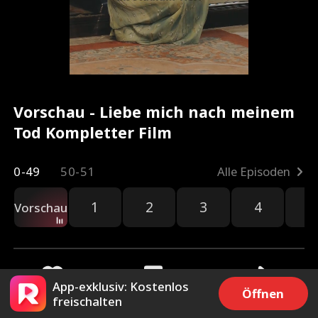
Vorschau - Liebe mich nach meinem
Tod Kompletter Film
0-49
50-51
Alle Episoden
1
2
3
4
5
Vorschau
App-exklusiv: Kostenlos
Öffnen
freischalten
6k
43.8k
Teilen