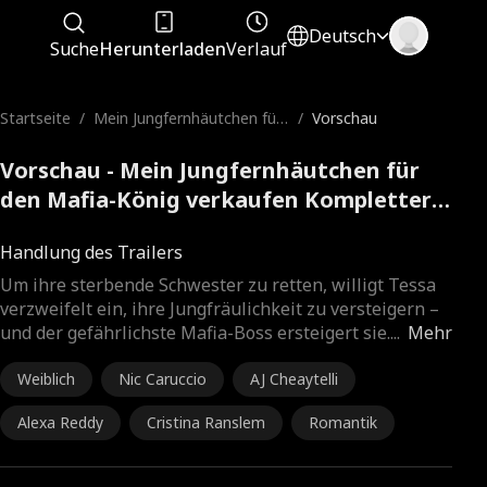
Deutsch
Suche
Herunterladen
Verlauf
Startseite
/
Mein Jungfernhäutchen für
/
Vorschau
den Mafia-König verkaufen
Vorschau - Mein Jungfernhäutchen für
den Mafia-König verkaufen Kompletter
Film
Handlung des Trailers
Um ihre sterbende Schwester zu retten, willigt Tessa
verzweifelt ein, ihre Jungfräulichkeit zu versteigern –
und der gefährlichste Mafia-Boss ersteigert sie.
...
Mehr
Weiblich
Nic Caruccio
AJ Cheaytelli
Alexa Reddy
Cristina Ranslem
Romantik