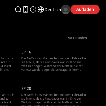
Aufladen
Deutsch
50
Episoden
EP 16
 Fahrrad in
Der Neffe ihres Mannes fuhr mit dem Fahrrad in
Kind zur
sie hinein, als sie kurz davor war, ihr Kind zur
ur leicht
Welt zu bringen. Während der Neffe nur leicht
 ihrem
verletzt wurde, sagte die Schwägerin ihrem
kümmern
Mann, dass er sich um den Neffen kümmern
angere Frau
sollte. Dabei ließ er seine hochschwangere Frau
annte sie
einfach allein. In diesem Moment erkannte sie
er sie einst
die bittere Wahrheit: Die Liebe, aus der sie einst
EP 20
. Seit der
geheiratet hatte, war nur eine Illusion. Seit der
esen, die
Eheschließung war sie diejenige gewesen, die
 Fahrrad in
Der Neffe ihres Mannes fuhr mit dem Fahrrad in
, während
sich um die Familie gekümmert hatte, während
Kind zur
sie hinein, als sie kurz davor war, ihr Kind zur
ützte und
ihr Mann sie überhaupt nicht unterstützte und
ur leicht
Welt zu bringen. Während der Neffe nur leicht
, seines
immer auf der Seite seiner Schwester, seines