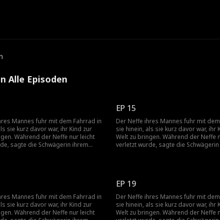
e
n
 Alle Episoden
EP 15
hres Mannes fuhr mit dem Fahrrad in
Der Neffe ihres Mannes fuhr mit dem
als sie kurz davor war, ihr Kind zur
sie hinein, als sie kurz davor war, ihr 
ngen. Während der Neffe nur leicht
Welt zu bringen. Während der Neffe n
rde, sagte die Schwägerin ihrem
verletzt wurde, sagte die Schwägerin
 er sich um den Neffen kümmern
Mann, dass er sich um den Neffen 
ei ließ er seine hochschwangere Frau
sollte. Dabei ließ er seine hochschw
ein. In diesem Moment erkannte sie
einfach allein. In diesem Moment erk
Wahrheit: Die Liebe, aus der sie einst
die bittere Wahrheit: Die Liebe, aus d
EP 19
atte, war nur eine Illusion. Seit der
geheiratet hatte, war nur eine Illusion
ng war sie diejenige gewesen, die
Eheschließung war sie diejenige gew
hres Mannes fuhr mit dem Fahrrad in
Der Neffe ihres Mannes fuhr mit dem
e Familie gekümmert hatte, während
sich um die Familie gekümmert hatte
als sie kurz davor war, ihr Kind zur
sie hinein, als sie kurz davor war, ihr 
e überhaupt nicht unterstützte und
ihr Mann sie überhaupt nicht unterst
ngen. Während der Neffe nur leicht
Welt zu bringen. Während der Neffe n
er Seite seiner Schwester, seines
immer auf der Seite seiner Schwester