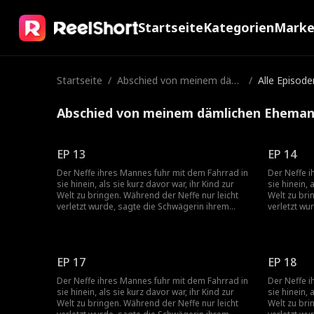
Startseite
Kategorien
Mark
Startseite
/
Abschied von meinem däml
/
Alle Episode
ichen Ehemann
Abschied von meinem dämlichen Ehemann
EP 13
EP 14
Der Neffe ihres Mannes fuhr mit dem Fahrrad in
Der Neffe i
sie hinein, als sie kurz davor war, ihr Kind zur
sie hinein, 
Welt zu bringen. Während der Neffe nur leicht
Welt zu bri
verletzt wurde, sagte die Schwägerin ihrem
verletzt wu
Mann, dass er sich um den Neffen kümmern
Mann, dass
sollte. Dabei ließ er seine hochschwangere Frau
sollte. Dab
einfach allein. In diesem Moment erkannte sie
einfach all
die bittere Wahrheit: Die Liebe, aus der sie einst
die bittere 
EP 17
EP 18
geheiratet hatte, war nur eine Illusion. Seit der
geheiratet h
Eheschließung war sie diejenige gewesen, die
Eheschließu
Der Neffe ihres Mannes fuhr mit dem Fahrrad in
Der Neffe i
sich um die Familie gekümmert hatte, während
sich um di
sie hinein, als sie kurz davor war, ihr Kind zur
sie hinein, 
ihr Mann sie überhaupt nicht unterstützte und
ihr Mann si
Welt zu bringen. Während der Neffe nur leicht
Welt zu bri
immer auf der Seite seiner Schwester, seines
immer auf d