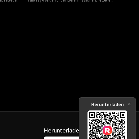
, rettet ein
Fantasy-Welt erfüllt er Liefermissionen, rettet ein
d
Mädchen vor massiven Schulden und
normen
verwandelt seltene Ressourcen in enormen
? Er nimmt
Reichtum. Gold in einer anderen Welt? Er nimmt
 Welt? Er
es. Überteuerte Medizin in der echten Welt? Er
del steigt
kauft die Fabrik. Durch den Weltenhandel steigt
auf und
er vom einfachen Kurier zum Tycoon auf und
beginnt seinen Weg zur Göttlichkeit.
Herunterladen
Herunterladen