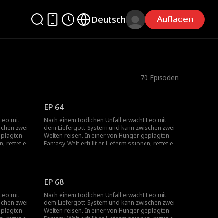
Aufladen
Deutsch
70
Episoden
EP 64
Leo mit
Nach einem tödlichen Unfall erwacht Leo mit
schen zwei
dem Liefergott-System und kann zwischen zwei
eplagten
Welten reisen. In einer von Hunger geplagten
, rettet ein
Fantasy-Welt erfüllt er Liefermissionen, rettet ein
d
Mädchen vor massiven Schulden und
normen
verwandelt seltene Ressourcen in enormen
? Er nimmt
Reichtum. Gold in einer anderen Welt? Er nimmt
 Welt? Er
es. Überteuerte Medizin in der echten Welt? Er
EP 68
del steigt
kauft die Fabrik. Durch den Weltenhandel steigt
auf und
er vom einfachen Kurier zum Tycoon auf und
Leo mit
Nach einem tödlichen Unfall erwacht Leo mit
beginnt seinen Weg zur Göttlichkeit.
schen zwei
dem Liefergott-System und kann zwischen zwei
eplagten
Welten reisen. In einer von Hunger geplagten