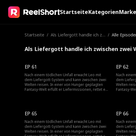
Startseite
Kategorien
Mark
Startseite
/
Als Liefergott handle ich zw
/
Alle Episode
ischen zwei Welten
Als Liefergott handle ich zwischen zwei 
EP 61
EP 62
Nach einem tödlichen Unfall erwacht Leo mit
Nach einem 
dem Liefergott-System und kann zwischen zwei
dem Liefer
Welten reisen. In einer von Hunger geplagten
Welten reis
Fantasy-Welt erfüllt er Liefermissionen, rettet ein
Fantasy-Welt
Mädchen vor massiven Schulden und
Mädchen vo
verwandelt seltene Ressourcen in enormen
verwandelt
Reichtum. Gold in einer anderen Welt? Er nimmt
Reichtum. G
es. Überteuerte Medizin in der echten Welt? Er
es. Überteu
EP 65
EP 66
kauft die Fabrik. Durch den Weltenhandel steigt
kauft die F
er vom einfachen Kurier zum Tycoon auf und
er vom ein
Nach einem tödlichen Unfall erwacht Leo mit
Nach einem 
beginnt seinen Weg zur Göttlichkeit.
beginnt sei
dem Liefergott-System und kann zwischen zwei
dem Liefer
Welten reisen. In einer von Hunger geplagten
Welten reis