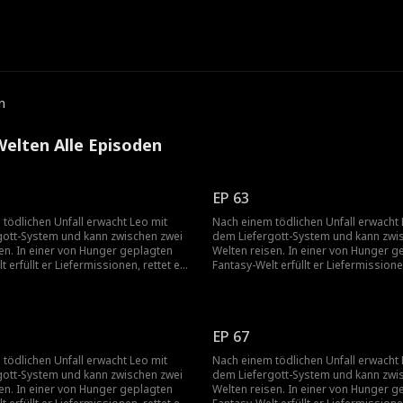
e
n
Welten Alle Episoden
EP 63
tödlichen Unfall erwacht Leo mit
Nach einem tödlichen Unfall erwacht 
gott-System und kann zwischen zwei
dem Liefergott-System und kann zwi
en. In einer von Hunger geplagten
Welten reisen. In einer von Hunger g
 erfüllt er Liefermissionen, rettet ein
Fantasy-Welt erfüllt er Liefermissionen
r massiven Schulden und
Mädchen vor massiven Schulden un
 seltene Ressourcen in enormen
verwandelt seltene Ressourcen in e
old in einer anderen Welt? Er nimmt
Reichtum. Gold in einer anderen Welt
erte Medizin in der echten Welt? Er
es. Überteuerte Medizin in der echten
EP 67
abrik. Durch den Weltenhandel steigt
kauft die Fabrik. Durch den Weltenhan
fachen Kurier zum Tycoon auf und
er vom einfachen Kurier zum Tycoon 
tödlichen Unfall erwacht Leo mit
Nach einem tödlichen Unfall erwacht 
nen Weg zur Göttlichkeit.
beginnt seinen Weg zur Göttlichkeit.
gott-System und kann zwischen zwei
dem Liefergott-System und kann zwi
en. In einer von Hunger geplagten
Welten reisen. In einer von Hunger g