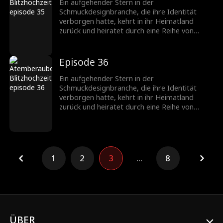
werden ein gefeiertes Paar in der
Ein aufgehender Stern in der
Schmuckbranche.
Schmuckdesignbranche, die ihre Identität
verborgen hatte, kehrt in ihr Heimatland
zurück und heiratet durch eine Reihe von
Missgeschicken einen CEO, der ebenfalls seine
wahre Identität verbirgt. Nachdem sie
verschiedene Hindernisse überwunden haben,
Episode 36
wächst ihre Zuneigung zueinander, und sie
werden ein gefeiertes Paar in der
Ein aufgehender Stern in der
Schmuckbranche.
Schmuckdesignbranche, die ihre Identität
verborgen hatte, kehrt in ihr Heimatland
zurück und heiratet durch eine Reihe von
Missgeschicken einen CEO, der ebenfalls seine
wahre Identität verbirgt. Nachdem sie
verschiedene Hindernisse überwunden haben,
wächst ihre Zuneigung zueinander, und sie
werden ein gefeiertes Paar in der
1
2
3
...
8
Schmuckbranche.
ÜBER