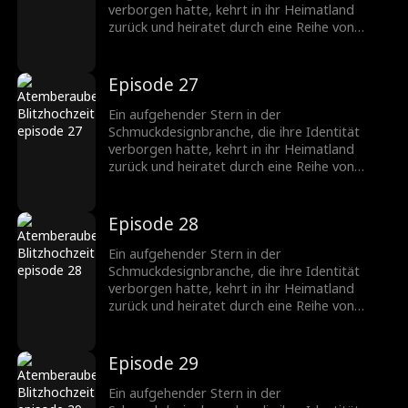
verborgen hatte, kehrt in ihr Heimatland
zurück und heiratet durch eine Reihe von
Missgeschicken einen CEO, der ebenfalls seine
wahre Identität verbirgt. Nachdem sie
verschiedene Hindernisse überwunden haben,
Episode 27
wächst ihre Zuneigung zueinander, und sie
werden ein gefeiertes Paar in der
Ein aufgehender Stern in der
Schmuckbranche.
Schmuckdesignbranche, die ihre Identität
verborgen hatte, kehrt in ihr Heimatland
zurück und heiratet durch eine Reihe von
Missgeschicken einen CEO, der ebenfalls seine
wahre Identität verbirgt. Nachdem sie
verschiedene Hindernisse überwunden haben,
Episode 28
wächst ihre Zuneigung zueinander, und sie
werden ein gefeiertes Paar in der
Ein aufgehender Stern in der
Schmuckbranche.
Schmuckdesignbranche, die ihre Identität
verborgen hatte, kehrt in ihr Heimatland
zurück und heiratet durch eine Reihe von
Missgeschicken einen CEO, der ebenfalls seine
wahre Identität verbirgt. Nachdem sie
verschiedene Hindernisse überwunden haben,
Episode 29
wächst ihre Zuneigung zueinander, und sie
werden ein gefeiertes Paar in der
Ein aufgehender Stern in der