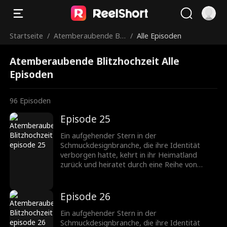
Startseite
/
Atemberaubende Blit
/
Alle Episoden
zhochzeit
Atemberaubende Blitzhochzeit Alle
Episoden
96
Episoden
Episode 25
Ein aufgehender Stern in der
Schmuckdesignbranche, die ihre Identität
verborgen hatte, kehrt in ihr Heimatland
zurück und heiratet durch eine Reihe von
Missgeschicken einen CEO, der ebenfalls seine
wahre Identität verbirgt. Nachdem sie
verschiedene Hindernisse überwunden haben,
Episode 26
wächst ihre Zuneigung zueinander, und sie
werden ein gefeiertes Paar in der
Ein aufgehender Stern in der
Schmuckbranche.
Schmuckdesignbranche, die ihre Identität