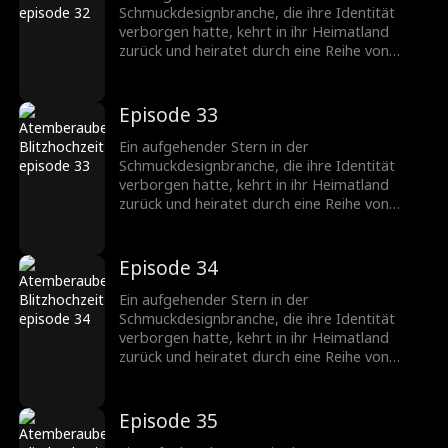
Schmuckbranche.
Schmuckdesignbranche, die ihre Identität
verborgen hatte, kehrt in ihr Heimatland
zurück und heiratet durch eine Reihe von
Missgeschicken einen CEO, der ebenfalls seine
wahre Identität verbirgt. Nachdem sie
verschiedene Hindernisse überwunden haben,
Episode 33
wächst ihre Zuneigung zueinander, und sie
werden ein gefeiertes Paar in der
Ein aufgehender Stern in der
Schmuckbranche.
Schmuckdesignbranche, die ihre Identität
verborgen hatte, kehrt in ihr Heimatland
zurück und heiratet durch eine Reihe von
Missgeschicken einen CEO, der ebenfalls seine
wahre Identität verbirgt. Nachdem sie
verschiedene Hindernisse überwunden haben,
Episode 34
wächst ihre Zuneigung zueinander, und sie
werden ein gefeiertes Paar in der
Ein aufgehender Stern in der
Schmuckbranche.
Schmuckdesignbranche, die ihre Identität
verborgen hatte, kehrt in ihr Heimatland
zurück und heiratet durch eine Reihe von
Missgeschicken einen CEO, der ebenfalls seine
wahre Identität verbirgt. Nachdem sie
verschiedene Hindernisse überwunden haben,
Episode 35
wächst ihre Zuneigung zueinander, und sie