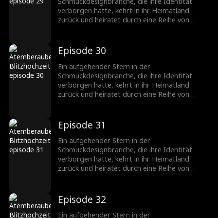
Schmuckbranche.
Schmuckdesignbranche, die ihre Identität
verborgen hatte, kehrt in ihr Heimatland
zurück und heiratet durch eine Reihe von
Missgeschicken einen CEO, der ebenfalls seine
wahre Identität verbirgt. Nachdem sie
verschiedene Hindernisse überwunden haben,
Episode 30
wächst ihre Zuneigung zueinander, und sie
werden ein gefeiertes Paar in der
Ein aufgehender Stern in der
Schmuckbranche.
Schmuckdesignbranche, die ihre Identität
verborgen hatte, kehrt in ihr Heimatland
zurück und heiratet durch eine Reihe von
Missgeschicken einen CEO, der ebenfalls seine
wahre Identität verbirgt. Nachdem sie
verschiedene Hindernisse überwunden haben,
Episode 31
wächst ihre Zuneigung zueinander, und sie
werden ein gefeiertes Paar in der
Ein aufgehender Stern in der
Schmuckbranche.
Schmuckdesignbranche, die ihre Identität
verborgen hatte, kehrt in ihr Heimatland
zurück und heiratet durch eine Reihe von
Missgeschicken einen CEO, der ebenfalls seine
wahre Identität verbirgt. Nachdem sie
verschiedene Hindernisse überwunden haben,
Episode 32
wächst ihre Zuneigung zueinander, und sie
werden ein gefeiertes Paar in der
Ein aufgehender Stern in der