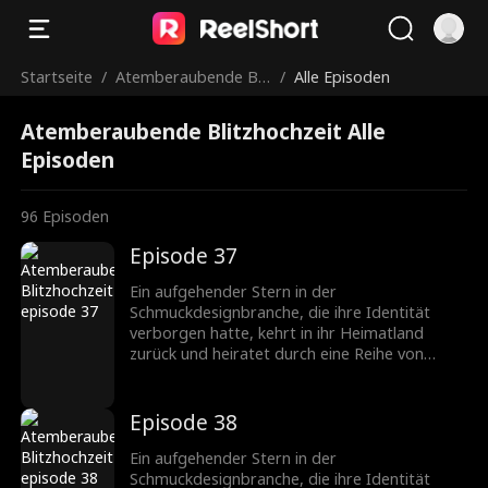
Startseite
/
Atemberaubende Blit
/
Alle Episoden
zhochzeit
Atemberaubende Blitzhochzeit Alle
Episoden
96
Episoden
Episode 37
Ein aufgehender Stern in der
Schmuckdesignbranche, die ihre Identität
verborgen hatte, kehrt in ihr Heimatland
zurück und heiratet durch eine Reihe von
Missgeschicken einen CEO, der ebenfalls seine
wahre Identität verbirgt. Nachdem sie
verschiedene Hindernisse überwunden haben,
Episode 38
wächst ihre Zuneigung zueinander, und sie
werden ein gefeiertes Paar in der
Ein aufgehender Stern in der
Schmuckbranche.
Schmuckdesignbranche, die ihre Identität