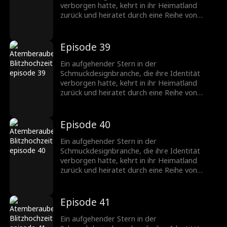
verborgen hatte, kehrt in ihr Heimatland
zurück und heiratet durch eine Reihe von
Missgeschicken einen CEO, der ebenfalls seine
wahre Identität verbirgt. Nachdem sie
verschiedene Hindernisse überwunden haben,
Episode 39
wächst ihre Zuneigung zueinander, und sie
werden ein gefeiertes Paar in der
Ein aufgehender Stern in der
Schmuckbranche.
Schmuckdesignbranche, die ihre Identität
verborgen hatte, kehrt in ihr Heimatland
zurück und heiratet durch eine Reihe von
Missgeschicken einen CEO, der ebenfalls seine
wahre Identität verbirgt. Nachdem sie
verschiedene Hindernisse überwunden haben,
Episode 40
wächst ihre Zuneigung zueinander, und sie
werden ein gefeiertes Paar in der
Ein aufgehender Stern in der
Schmuckbranche.
Schmuckdesignbranche, die ihre Identität
verborgen hatte, kehrt in ihr Heimatland
zurück und heiratet durch eine Reihe von
Missgeschicken einen CEO, der ebenfalls seine
wahre Identität verbirgt. Nachdem sie
verschiedene Hindernisse überwunden haben,
Episode 41
wächst ihre Zuneigung zueinander, und sie
werden ein gefeiertes Paar in der
Ein aufgehender Stern in der