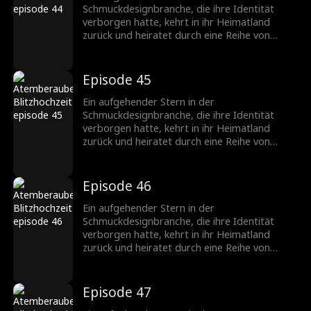
Schmuckbranche.
Schmuckdesignbranche, die ihre Identität
verborgen hatte, kehrt in ihr Heimatland
zurück und heiratet durch eine Reihe von
Missgeschicken einen CEO, der ebenfalls seine
wahre Identität verbirgt. Nachdem sie
verschiedene Hindernisse überwunden haben,
Episode 45
wächst ihre Zuneigung zueinander, und sie
werden ein gefeiertes Paar in der
Ein aufgehender Stern in der
Schmuckbranche.
Schmuckdesignbranche, die ihre Identität
verborgen hatte, kehrt in ihr Heimatland
zurück und heiratet durch eine Reihe von
Missgeschicken einen CEO, der ebenfalls seine
wahre Identität verbirgt. Nachdem sie
verschiedene Hindernisse überwunden haben,
Episode 46
wächst ihre Zuneigung zueinander, und sie
werden ein gefeiertes Paar in der
Ein aufgehender Stern in der
Schmuckbranche.
Schmuckdesignbranche, die ihre Identität
verborgen hatte, kehrt in ihr Heimatland
zurück und heiratet durch eine Reihe von
Missgeschicken einen CEO, der ebenfalls seine
wahre Identität verbirgt. Nachdem sie
verschiedene Hindernisse überwunden haben,
Episode 47
wächst ihre Zuneigung zueinander, und sie