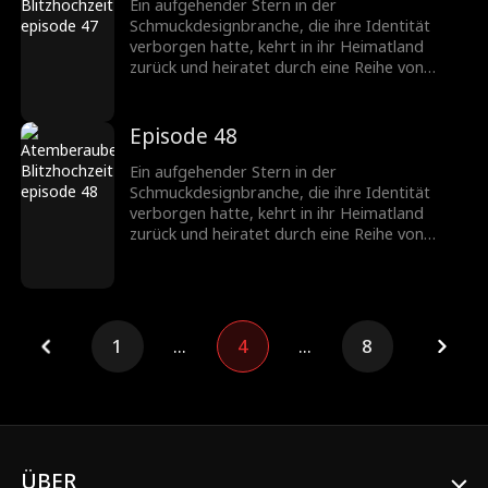
werden ein gefeiertes Paar in der
Ein aufgehender Stern in der
Schmuckbranche.
Schmuckdesignbranche, die ihre Identität
verborgen hatte, kehrt in ihr Heimatland
zurück und heiratet durch eine Reihe von
Missgeschicken einen CEO, der ebenfalls seine
wahre Identität verbirgt. Nachdem sie
verschiedene Hindernisse überwunden haben,
Episode 48
wächst ihre Zuneigung zueinander, und sie
werden ein gefeiertes Paar in der
Ein aufgehender Stern in der
Schmuckbranche.
Schmuckdesignbranche, die ihre Identität
verborgen hatte, kehrt in ihr Heimatland
zurück und heiratet durch eine Reihe von
Missgeschicken einen CEO, der ebenfalls seine
wahre Identität verbirgt. Nachdem sie
verschiedene Hindernisse überwunden haben,
wächst ihre Zuneigung zueinander, und sie
werden ein gefeiertes Paar in der
1
...
4
...
8
Schmuckbranche.
ÜBER