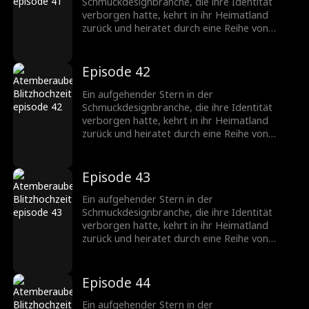
Schmuckbranche.
Schmuckdesignbranche, die ihre Identität
verborgen hatte, kehrt in ihr Heimatland
zurück und heiratet durch eine Reihe von
Missgeschicken einen CEO, der ebenfalls seine
wahre Identität verbirgt. Nachdem sie
verschiedene Hindernisse überwunden haben,
Episode 42
wächst ihre Zuneigung zueinander, und sie
werden ein gefeiertes Paar in der
Ein aufgehender Stern in der
Schmuckbranche.
Schmuckdesignbranche, die ihre Identität
verborgen hatte, kehrt in ihr Heimatland
zurück und heiratet durch eine Reihe von
Missgeschicken einen CEO, der ebenfalls seine
wahre Identität verbirgt. Nachdem sie
verschiedene Hindernisse überwunden haben,
Episode 43
wächst ihre Zuneigung zueinander, und sie
werden ein gefeiertes Paar in der
Ein aufgehender Stern in der
Schmuckbranche.
Schmuckdesignbranche, die ihre Identität
verborgen hatte, kehrt in ihr Heimatland
zurück und heiratet durch eine Reihe von
Missgeschicken einen CEO, der ebenfalls seine
wahre Identität verbirgt. Nachdem sie
verschiedene Hindernisse überwunden haben,
Episode 44
wächst ihre Zuneigung zueinander, und sie
werden ein gefeiertes Paar in der
Ein aufgehender Stern in der