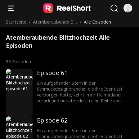
Startseite
/
Atemberaubende Blit
/
Alle Episoden
zhochzeit
Atemberaubende Blitzhochzeit Alle
Episoden
96
Episoden
Episode 61
Ein aufgehender Stern in der
Schmuckdesignbranche, die ihre Identität
verborgen hatte, kehrt in ihr Heimatland
zurück und heiratet durch eine Reihe von
Missgeschicken einen CEO, der ebenfalls seine
wahre Identität verbirgt. Nachdem sie
verschiedene Hindernisse überwunden haben,
Episode 62
wächst ihre Zuneigung zueinander, und sie
werden ein gefeiertes Paar in der
Ein aufgehender Stern in der
Schmuckbranche.
Schmuckdesignbranche, die ihre Identität