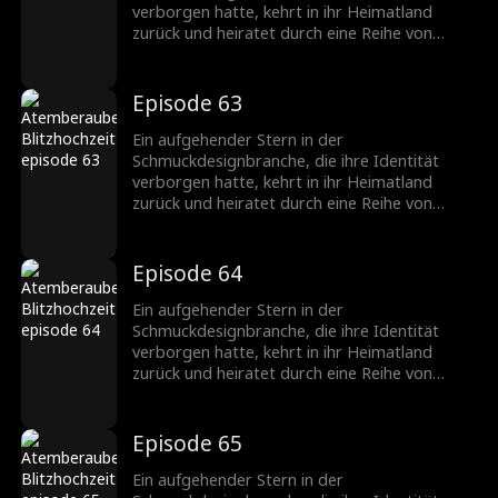
verborgen hatte, kehrt in ihr Heimatland
zurück und heiratet durch eine Reihe von
Missgeschicken einen CEO, der ebenfalls seine
wahre Identität verbirgt. Nachdem sie
verschiedene Hindernisse überwunden haben,
Episode 63
wächst ihre Zuneigung zueinander, und sie
werden ein gefeiertes Paar in der
Ein aufgehender Stern in der
Schmuckbranche.
Schmuckdesignbranche, die ihre Identität
verborgen hatte, kehrt in ihr Heimatland
zurück und heiratet durch eine Reihe von
Missgeschicken einen CEO, der ebenfalls seine
wahre Identität verbirgt. Nachdem sie
verschiedene Hindernisse überwunden haben,
Episode 64
wächst ihre Zuneigung zueinander, und sie
werden ein gefeiertes Paar in der
Ein aufgehender Stern in der
Schmuckbranche.
Schmuckdesignbranche, die ihre Identität
verborgen hatte, kehrt in ihr Heimatland
zurück und heiratet durch eine Reihe von
Missgeschicken einen CEO, der ebenfalls seine
wahre Identität verbirgt. Nachdem sie
verschiedene Hindernisse überwunden haben,
Episode 65
wächst ihre Zuneigung zueinander, und sie
werden ein gefeiertes Paar in der
Ein aufgehender Stern in der