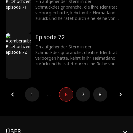
werden ein gefeiertes Paar in der
Ein aufgehender Stern in der
Schmuckbranche.
Schmuckdesignbranche, die ihre Identität
verborgen hatte, kehrt in ihr Heimatland
zurück und heiratet durch eine Reihe von
Missgeschicken einen CEO, der ebenfalls seine
wahre Identität verbirgt. Nachdem sie
verschiedene Hindernisse überwunden haben,
Episode 72
wächst ihre Zuneigung zueinander, und sie
werden ein gefeiertes Paar in der
Ein aufgehender Stern in der
Schmuckbranche.
Schmuckdesignbranche, die ihre Identität
verborgen hatte, kehrt in ihr Heimatland
zurück und heiratet durch eine Reihe von
Missgeschicken einen CEO, der ebenfalls seine
wahre Identität verbirgt. Nachdem sie
verschiedene Hindernisse überwunden haben,
wächst ihre Zuneigung zueinander, und sie
werden ein gefeiertes Paar in der
1
...
6
7
8
Schmuckbranche.
ÜBER