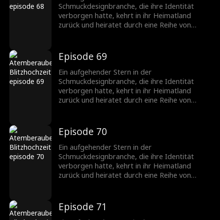
Schmuckbranche.
Schmuckdesignbranche, die ihre Identität
verborgen hatte, kehrt in ihr Heimatland
zurück und heiratet durch eine Reihe von
Missgeschicken einen CEO, der ebenfalls seine
wahre Identität verbirgt. Nachdem sie
verschiedene Hindernisse überwunden haben,
Episode 69
wächst ihre Zuneigung zueinander, und sie
werden ein gefeiertes Paar in der
Ein aufgehender Stern in der
Schmuckbranche.
Schmuckdesignbranche, die ihre Identität
verborgen hatte, kehrt in ihr Heimatland
zurück und heiratet durch eine Reihe von
Missgeschicken einen CEO, der ebenfalls seine
wahre Identität verbirgt. Nachdem sie
verschiedene Hindernisse überwunden haben,
Episode 70
wächst ihre Zuneigung zueinander, und sie
werden ein gefeiertes Paar in der
Ein aufgehender Stern in der
Schmuckbranche.
Schmuckdesignbranche, die ihre Identität
verborgen hatte, kehrt in ihr Heimatland
zurück und heiratet durch eine Reihe von
Missgeschicken einen CEO, der ebenfalls seine
wahre Identität verbirgt. Nachdem sie
verschiedene Hindernisse überwunden haben,
Episode 71
wächst ihre Zuneigung zueinander, und sie