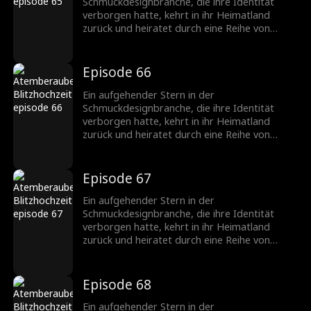
Schmuckbranche.
Schmuckdesignbranche, die ihre Identität
verborgen hatte, kehrt in ihr Heimatland
zurück und heiratet durch eine Reihe von
Missgeschicken einen CEO, der ebenfalls seine
wahre Identität verbirgt. Nachdem sie
verschiedene Hindernisse überwunden haben,
Episode 66
wächst ihre Zuneigung zueinander, und sie
werden ein gefeiertes Paar in der
Ein aufgehender Stern in der
Schmuckbranche.
Schmuckdesignbranche, die ihre Identität
verborgen hatte, kehrt in ihr Heimatland
zurück und heiratet durch eine Reihe von
Missgeschicken einen CEO, der ebenfalls seine
wahre Identität verbirgt. Nachdem sie
verschiedene Hindernisse überwunden haben,
Episode 67
wächst ihre Zuneigung zueinander, und sie
werden ein gefeiertes Paar in der
Ein aufgehender Stern in der
Schmuckbranche.
Schmuckdesignbranche, die ihre Identität
verborgen hatte, kehrt in ihr Heimatland
zurück und heiratet durch eine Reihe von
Missgeschicken einen CEO, der ebenfalls seine
wahre Identität verbirgt. Nachdem sie
verschiedene Hindernisse überwunden haben,
Episode 68
wächst ihre Zuneigung zueinander, und sie
werden ein gefeiertes Paar in der
Ein aufgehender Stern in der