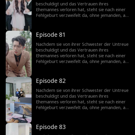
Ehemann...
beschuldigt und das Vertrauen ihres
Ehemannes verloren hat, steht sie nach einer
Fehlgeburt verzweifelt da, ohne jemanden, an
den sie sich wenden kann. Doch ihr leiblicher
Bruder offenbart, dass sie eine Milliardärin ist,
was ihr die Chance gibt, ihren Status
Episode 81
zurückzugewinnen. Als sie zurückkehrt,
schockiert ihre Anwesenheit ihren Ex-
Nachdem sie von ihrer Schwester der Untreue
Ehemann...
beschuldigt und das Vertrauen ihres
Ehemannes verloren hat, steht sie nach einer
Fehlgeburt verzweifelt da, ohne jemanden, an
den sie sich wenden kann. Doch ihr leiblicher
Bruder offenbart, dass sie eine Milliardärin ist,
was ihr die Chance gibt, ihren Status
Episode 82
zurückzugewinnen. Als sie zurückkehrt,
schockiert ihre Anwesenheit ihren Ex-
Nachdem sie von ihrer Schwester der Untreue
Ehemann...
beschuldigt und das Vertrauen ihres
Ehemannes verloren hat, steht sie nach einer
Fehlgeburt verzweifelt da, ohne jemanden, an
den sie sich wenden kann. Doch ihr leiblicher
Bruder offenbart, dass sie eine Milliardärin ist,
was ihr die Chance gibt, ihren Status
Episode 83
zurückzugewinnen. Als sie zurückkehrt,