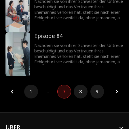
schockiert ihre Anwesenheit ihren Ex-
Nachdem sie von ihrer Schwester der Untreue
Ehemann...
beschuldigt und das Vertrauen ihres
Ehemannes verloren hat, steht sie nach einer
Fehlgeburt verzweifelt da, ohne jemanden, an
den sie sich wenden kann. Doch ihr leiblicher
Bruder offenbart, dass sie eine Milliardärin ist,
was ihr die Chance gibt, ihren Status
Episode 84
zurückzugewinnen. Als sie zurückkehrt,
schockiert ihre Anwesenheit ihren Ex-
Nachdem sie von ihrer Schwester der Untreue
Ehemann...
beschuldigt und das Vertrauen ihres
Ehemannes verloren hat, steht sie nach einer
Fehlgeburt verzweifelt da, ohne jemanden, an
den sie sich wenden kann. Doch ihr leiblicher
Bruder offenbart, dass sie eine Milliardärin ist,
was ihr die Chance gibt, ihren Status
zurückzugewinnen. Als sie zurückkehrt,
schockiert ihre Anwesenheit ihren Ex-
1
...
7
8
9
Ehemann...
ÜBER