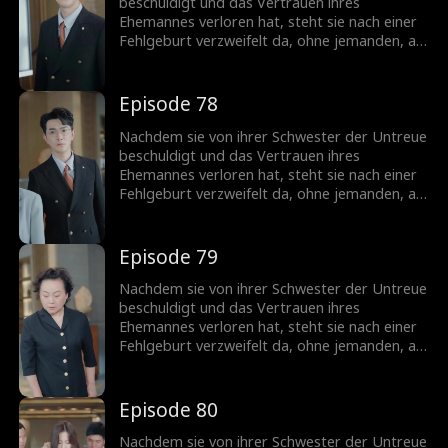
Ehemann...
beschuldigt und das Vertrauen ihres
Ehemannes verloren hat, steht sie nach einer
Fehlgeburt verzweifelt da, ohne jemanden, an
den sie sich wenden kann. Doch ihr leiblicher
Bruder offenbart, dass sie eine Milliardärin ist,
was ihr die Chance gibt, ihren Status
Episode 78
zurückzugewinnen. Als sie zurückkehrt,
schockiert ihre Anwesenheit ihren Ex-
Nachdem sie von ihrer Schwester der Untreue
Ehemann...
beschuldigt und das Vertrauen ihres
Ehemannes verloren hat, steht sie nach einer
Fehlgeburt verzweifelt da, ohne jemanden, an
den sie sich wenden kann. Doch ihr leiblicher
Bruder offenbart, dass sie eine Milliardärin ist,
was ihr die Chance gibt, ihren Status
Episode 79
zurückzugewinnen. Als sie zurückkehrt,
schockiert ihre Anwesenheit ihren Ex-
Nachdem sie von ihrer Schwester der Untreue
Ehemann...
beschuldigt und das Vertrauen ihres
Ehemannes verloren hat, steht sie nach einer
Fehlgeburt verzweifelt da, ohne jemanden, an
den sie sich wenden kann. Doch ihr leiblicher
Bruder offenbart, dass sie eine Milliardärin ist,
was ihr die Chance gibt, ihren Status
Episode 80
zurückzugewinnen. Als sie zurückkehrt,
schockiert ihre Anwesenheit ihren Ex-
Nachdem sie von ihrer Schwester der Untreue