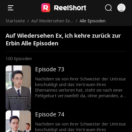
Startseite
/
Auf Wiedersehen Ex, i
/
Alle Episoden
ch kehre zurück zur E
Auf Wiedersehen Ex, ich kehre zurück zur
rbin
Erbin Alle Episoden
100
Episoden
Episode 73
Nachdem sie von ihrer Schwester der Untreue
beschuldigt und das Vertrauen ihres
Ehemannes verloren hat, steht sie nach einer
Fehlgeburt verzweifelt da, ohne jemanden, an
den sie sich wenden kann. Doch ihr leiblicher
Bruder offenbart, dass sie eine Milliardärin ist,
was ihr die Chance gibt, ihren Status
Episode 74
zurückzugewinnen. Als sie zurückkehrt,
schockiert ihre Anwesenheit ihren Ex-
Nachdem sie von ihrer Schwester der Untreue
Ehemann...
beschuldigt und das Vertrauen ihres