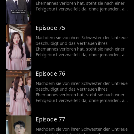
Ehemannes verloren hat, steht sie nach einer
Fehlgeburt verzweifelt da, ohne jemanden, an
den sie sich wenden kann. Doch ihr leiblicher
Bruder offenbart, dass sie eine Milliardärin ist,
was ihr die Chance gibt, ihren Status
Episode 75
zurückzugewinnen. Als sie zurückkehrt,
schockiert ihre Anwesenheit ihren Ex-
Nachdem sie von ihrer Schwester der Untreue
Ehemann...
beschuldigt und das Vertrauen ihres
Ehemannes verloren hat, steht sie nach einer
Fehlgeburt verzweifelt da, ohne jemanden, an
den sie sich wenden kann. Doch ihr leiblicher
Bruder offenbart, dass sie eine Milliardärin ist,
was ihr die Chance gibt, ihren Status
Episode 76
zurückzugewinnen. Als sie zurückkehrt,
schockiert ihre Anwesenheit ihren Ex-
Nachdem sie von ihrer Schwester der Untreue
Ehemann...
beschuldigt und das Vertrauen ihres
Ehemannes verloren hat, steht sie nach einer
Fehlgeburt verzweifelt da, ohne jemanden, an
den sie sich wenden kann. Doch ihr leiblicher
Bruder offenbart, dass sie eine Milliardärin ist,
was ihr die Chance gibt, ihren Status
Episode 77
zurückzugewinnen. Als sie zurückkehrt,
schockiert ihre Anwesenheit ihren Ex-
Nachdem sie von ihrer Schwester der Untreue