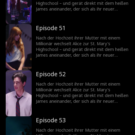
Highschool – und gerät direkt mit dem heißen
James aneinander, der sich als ihr neuer
Stiefbruder entpuppt! Können die beiden sich
zusammenraufen, oder wird aus ihrer
knisternden Spannung mehr?
Episode 51
Nach der Hochzeit ihrer Mutter mit einem
Millionär wechselt Alice zur St. Mary's
Highschool – und gerät direkt mit dem heißen
James aneinander, der sich als ihr neuer
Stiefbruder entpuppt! Können die beiden sich
zusammenraufen, oder wird aus ihrer
knisternden Spannung mehr?
Episode 52
Nach der Hochzeit ihrer Mutter mit einem
Millionär wechselt Alice zur St. Mary's
Highschool – und gerät direkt mit dem heißen
James aneinander, der sich als ihr neuer
Stiefbruder entpuppt! Können die beiden sich
zusammenraufen, oder wird aus ihrer
knisternden Spannung mehr?
Episode 53
Nach der Hochzeit ihrer Mutter mit einem