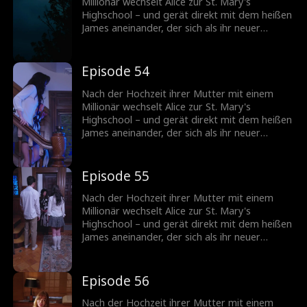
Millionär wechselt Alice zur St. Mary's
Highschool – und gerät direkt mit dem heißen
James aneinander, der sich als ihr neuer
Stiefbruder entpuppt! Können die beiden sich
zusammenraufen, oder wird aus ihrer
knisternden Spannung mehr?
Episode 54
Nach der Hochzeit ihrer Mutter mit einem
Millionär wechselt Alice zur St. Mary's
Highschool – und gerät direkt mit dem heißen
James aneinander, der sich als ihr neuer
Stiefbruder entpuppt! Können die beiden sich
zusammenraufen, oder wird aus ihrer
knisternden Spannung mehr?
Episode 55
Nach der Hochzeit ihrer Mutter mit einem
Millionär wechselt Alice zur St. Mary's
Highschool – und gerät direkt mit dem heißen
James aneinander, der sich als ihr neuer
Stiefbruder entpuppt! Können die beiden sich
zusammenraufen, oder wird aus ihrer
knisternden Spannung mehr?
Episode 56
Nach der Hochzeit ihrer Mutter mit einem