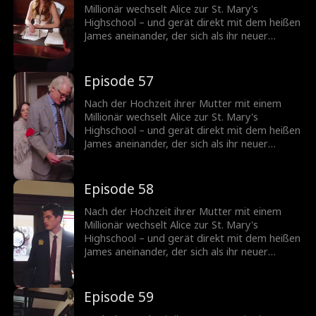
Millionär wechselt Alice zur St. Mary's
Highschool – und gerät direkt mit dem heißen
James aneinander, der sich als ihr neuer
Stiefbruder entpuppt! Können die beiden sich
zusammenraufen, oder wird aus ihrer
knisternden Spannung mehr?
Episode 57
Nach der Hochzeit ihrer Mutter mit einem
Millionär wechselt Alice zur St. Mary's
Highschool – und gerät direkt mit dem heißen
James aneinander, der sich als ihr neuer
Stiefbruder entpuppt! Können die beiden sich
zusammenraufen, oder wird aus ihrer
knisternden Spannung mehr?
Episode 58
Nach der Hochzeit ihrer Mutter mit einem
Millionär wechselt Alice zur St. Mary's
Highschool – und gerät direkt mit dem heißen
James aneinander, der sich als ihr neuer
Stiefbruder entpuppt! Können die beiden sich
zusammenraufen, oder wird aus ihrer
knisternden Spannung mehr?
Episode 59