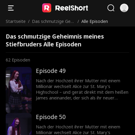
Startseite
/
Das schmutzige Geh
/
Alle Episoden
eimnis meines Stiefbr
Das schmutzige Geheimnis meines
uders
Stiefbruders Alle Episoden
62
Episoden
Episode 49
Nach der Hochzeit ihrer Mutter mit einem
Millionär wechselt Alice zur St. Mary's
Highschool – und gerät direkt mit dem heißen
James aneinander, der sich als ihr neuer
Stiefbruder entpuppt! Können die beiden sich
zusammenraufen, oder wird aus ihrer
knisternden Spannung mehr?
Episode 50
Nach der Hochzeit ihrer Mutter mit einem
Millionär wechselt Alice zur St. Mary's