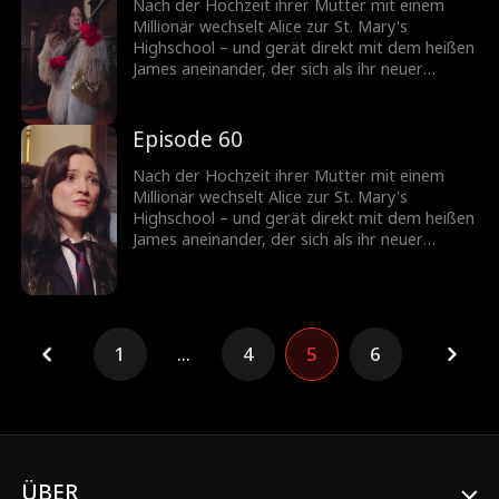
Nach der Hochzeit ihrer Mutter mit einem
Millionär wechselt Alice zur St. Mary's
Highschool – und gerät direkt mit dem heißen
James aneinander, der sich als ihr neuer
Stiefbruder entpuppt! Können die beiden sich
zusammenraufen, oder wird aus ihrer
knisternden Spannung mehr?
Episode 60
Nach der Hochzeit ihrer Mutter mit einem
Millionär wechselt Alice zur St. Mary's
Highschool – und gerät direkt mit dem heißen
James aneinander, der sich als ihr neuer
Stiefbruder entpuppt! Können die beiden sich
zusammenraufen, oder wird aus ihrer
knisternden Spannung mehr?
1
...
4
5
6
ÜBER