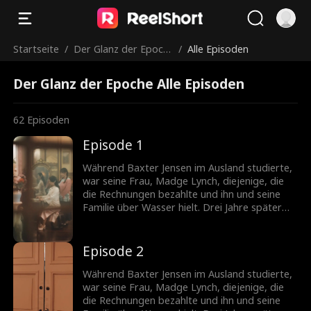
Startseite
/
Der Glanz der Epoch
/
Alle Episoden
e
Der Glanz der Epoche Alle Episoden
62
Episoden
Episode 1
Während Baxter Jensen im Ausland studierte,
war seine Frau, Madge Lynch, diejenige, die
die Rechnungen bezahlte und ihn und seine
Familie über Wasser hielt. Drei Jahre später
kam er endlich zurück. Doch statt einer
glücklichen Wiedervereinigung brachte er eine
stilvolle Frau namens Ruby Medina mit nach
Episode 2
Hause. Er sagte Madge, dass Ruby eine
Militärausbilderin und eine hervorragende
Während Baxter Jensen im Ausland studierte,
Schützin sei, viel besser als eine erbärmliche
war seine Frau, Madge Lynch, diejenige, die
Hausfrau. Am Boden zerstört ließ sich Madge
die Rechnungen bezahlte und ihn und seine