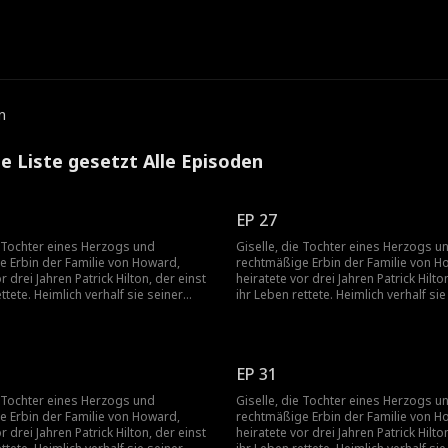
e
n
e Liste gesetzt Alle Episoden
EP 27
e Tochter eines Herzogs und
Giselle, die Tochter eines Herzogs u
e Erbin der Familie von Howard,
rechtmäßige Erbin der Familie von H
r drei Jahren Patrick Hilton, der einst
heiratete vor drei Jahren Patrick Hilto
ttete. Heimlich verhalf sie seiner
ihr Leben rettete. Heimlich verhalf sie
Durchbruch, doch die ständigen
Firma zum Durchbruch, doch die stä
einer Mutter und die verletzenden
Schikanen seiner Mutter und die ver
 von Becky trieben die schwangere
Kommentare von Becky trieben die 
ie Verzweiflung. Sie fordert die
Giselle in die Verzweiflung. Sie forder
EP 31
Patrick jedoch liebt nur Giselle. Nach
Scheidung. Patrick jedoch liebt nur Gi
g erkennt er, wie sehr er sie braucht,
der Trennung erkennt er, wie sehr er 
e Tochter eines Herzogs und
Giselle, die Tochter eines Herzogs u
lles daran, sie zurückzugewinnen.
und setzt alles daran, sie zurückzug
e Erbin der Familie von Howard,
rechtmäßige Erbin der Familie von H
r drei Jahren Patrick Hilton, der einst
heiratete vor drei Jahren Patrick Hilto