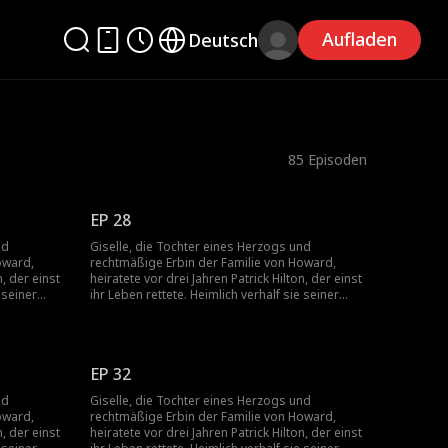
Aufladen
Deutsch
85
Episoden
EP 28
nd
Giselle, die Tochter eines Herzogs und
oward,
rechtmäßige Erbin der Familie von Howard,
n, der einst
heiratete vor drei Jahren Patrick Hilton, der einst
 seiner
ihr Leben rettete. Heimlich verhalf sie seiner
ndigen
Firma zum Durchbruch, doch die ständigen
letzenden
Schikanen seiner Mutter und die verletzenden
schwangere
Kommentare von Becky trieben die schwangere
t die
Giselle in die Verzweiflung. Sie fordert die
EP 32
selle. Nach
Scheidung. Patrick jedoch liebt nur Giselle. Nach
sie braucht,
der Trennung erkennt er, wie sehr er sie braucht,
nd
Giselle, die Tochter eines Herzogs und
ewinnen.
und setzt alles daran, sie zurückzugewinnen.
oward,
rechtmäßige Erbin der Familie von Howard,
n, der einst
heiratete vor drei Jahren Patrick Hilton, der einst