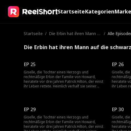
Startseite
Kategorien
Mark
Startseite
/
Die Erbin hat ihren Mann a
/
Alle Episode
uf die schwarze Liste geset
zt
Die Erbin hat ihren Mann auf die schwarz
EP 25
EP 26
Giselle, die Tochter eines Herzogs und
Giselle, di
rechtmäßige Erbin der Familie von Howard,
rechtmäßig
heiratete vor drei Jahren Patrick Hilton, der einst
heiratete vo
ihr Leben rettete. Heimlich verhalf sie seiner
ihr Leben re
Firma zum Durchbruch, doch die ständigen
Firma zum 
Schikanen seiner Mutter und die verletzenden
Schikanen s
Kommentare von Becky trieben die schwangere
Kommentare
Giselle in die Verzweiflung. Sie fordert die
Giselle in d
EP 29
EP 30
Scheidung. Patrick jedoch liebt nur Giselle. Nach
Scheidung. 
der Trennung erkennt er, wie sehr er sie braucht,
der Trennun
Giselle, die Tochter eines Herzogs und
Giselle, di
und setzt alles daran, sie zurückzugewinnen.
und setzt a
rechtmäßige Erbin der Familie von Howard,
rechtmäßig
heiratete vor drei Jahren Patrick Hilton, der einst
heiratete vo