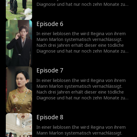
Stanton-Familie zurückerobern will, öffnet
Diagnose und hat nur noch zehn Monate zu
nachts der wahre Vater ihres Kindes ihre Tür...
leben. Plötzlich taucht seine Geliebte
siegessicher mit seinem einzigen Kind auf.
Doch gerade als sie glaubt, das Spiel
Episode 6
gewonnen zu haben, präsentiert Regina eine
Überraschung: einen Erben aus einer
In einer lieblosen Ehe wird Regina von ihrem
schicksalhaften Nacht mit Marlons Bruder
Mann Marlon systematisch vernachlässigt.
Jared. Während Regina ihren Platz in der
Nach drei Jahren erhält dieser eine tödliche
Stanton-Familie zurückerobern will, öffnet
Diagnose und hat nur noch zehn Monate zu
nachts der wahre Vater ihres Kindes ihre Tür...
leben. Plötzlich taucht seine Geliebte
siegessicher mit seinem einzigen Kind auf.
Doch gerade als sie glaubt, das Spiel
Episode 7
gewonnen zu haben, präsentiert Regina eine
Überraschung: einen Erben aus einer
In einer lieblosen Ehe wird Regina von ihrem
schicksalhaften Nacht mit Marlons Bruder
Mann Marlon systematisch vernachlässigt.
Jared. Während Regina ihren Platz in der
Nach drei Jahren erhält dieser eine tödliche
Stanton-Familie zurückerobern will, öffnet
Diagnose und hat nur noch zehn Monate zu
nachts der wahre Vater ihres Kindes ihre Tür...
leben. Plötzlich taucht seine Geliebte
siegessicher mit seinem einzigen Kind auf.
Doch gerade als sie glaubt, das Spiel
Episode 8
gewonnen zu haben, präsentiert Regina eine
Überraschung: einen Erben aus einer
In einer lieblosen Ehe wird Regina von ihrem
schicksalhaften Nacht mit Marlons Bruder
Mann Marlon systematisch vernachlässigt.