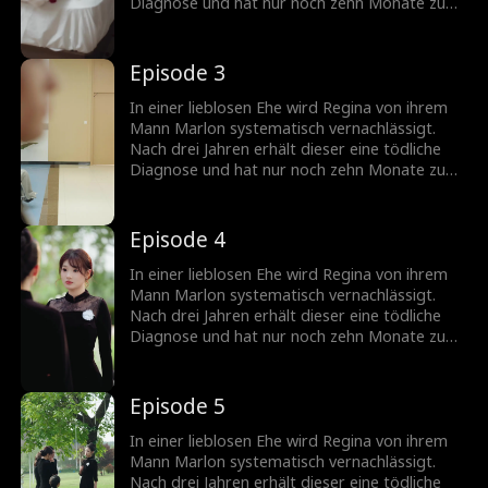
Stanton-Familie zurückerobern will, öffnet
Diagnose und hat nur noch zehn Monate zu
nachts der wahre Vater ihres Kindes ihre Tür...
leben. Plötzlich taucht seine Geliebte
siegessicher mit seinem einzigen Kind auf.
Doch gerade als sie glaubt, das Spiel
Episode 3
gewonnen zu haben, präsentiert Regina eine
Überraschung: einen Erben aus einer
In einer lieblosen Ehe wird Regina von ihrem
schicksalhaften Nacht mit Marlons Bruder
Mann Marlon systematisch vernachlässigt.
Jared. Während Regina ihren Platz in der
Nach drei Jahren erhält dieser eine tödliche
Stanton-Familie zurückerobern will, öffnet
Diagnose und hat nur noch zehn Monate zu
nachts der wahre Vater ihres Kindes ihre Tür...
leben. Plötzlich taucht seine Geliebte
siegessicher mit seinem einzigen Kind auf.
Doch gerade als sie glaubt, das Spiel
Episode 4
gewonnen zu haben, präsentiert Regina eine
Überraschung: einen Erben aus einer
In einer lieblosen Ehe wird Regina von ihrem
schicksalhaften Nacht mit Marlons Bruder
Mann Marlon systematisch vernachlässigt.
Jared. Während Regina ihren Platz in der
Nach drei Jahren erhält dieser eine tödliche
Stanton-Familie zurückerobern will, öffnet
Diagnose und hat nur noch zehn Monate zu
nachts der wahre Vater ihres Kindes ihre Tür...
leben. Plötzlich taucht seine Geliebte
siegessicher mit seinem einzigen Kind auf.
Doch gerade als sie glaubt, das Spiel
Episode 5
gewonnen zu haben, präsentiert Regina eine
Überraschung: einen Erben aus einer
In einer lieblosen Ehe wird Regina von ihrem
schicksalhaften Nacht mit Marlons Bruder
Mann Marlon systematisch vernachlässigt.
Jared. Während Regina ihren Platz in der
Nach drei Jahren erhält dieser eine tödliche