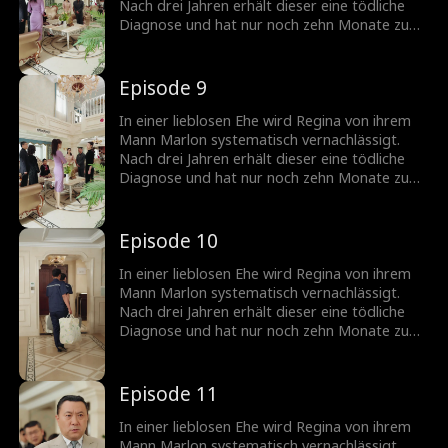
Jared. Während Regina ihren Platz in der
Nach drei Jahren erhält dieser eine tödliche
Stanton-Familie zurückerobern will, öffnet
Diagnose und hat nur noch zehn Monate zu
nachts der wahre Vater ihres Kindes ihre Tür...
leben. Plötzlich taucht seine Geliebte
siegessicher mit seinem einzigen Kind auf.
Doch gerade als sie glaubt, das Spiel
Episode 9
gewonnen zu haben, präsentiert Regina eine
Überraschung: einen Erben aus einer
In einer lieblosen Ehe wird Regina von ihrem
schicksalhaften Nacht mit Marlons Bruder
Mann Marlon systematisch vernachlässigt.
Jared. Während Regina ihren Platz in der
Nach drei Jahren erhält dieser eine tödliche
Stanton-Familie zurückerobern will, öffnet
Diagnose und hat nur noch zehn Monate zu
nachts der wahre Vater ihres Kindes ihre Tür...
leben. Plötzlich taucht seine Geliebte
siegessicher mit seinem einzigen Kind auf.
Doch gerade als sie glaubt, das Spiel
Episode 10
gewonnen zu haben, präsentiert Regina eine
Überraschung: einen Erben aus einer
In einer lieblosen Ehe wird Regina von ihrem
schicksalhaften Nacht mit Marlons Bruder
Mann Marlon systematisch vernachlässigt.
Jared. Während Regina ihren Platz in der
Nach drei Jahren erhält dieser eine tödliche
Stanton-Familie zurückerobern will, öffnet
Diagnose und hat nur noch zehn Monate zu
nachts der wahre Vater ihres Kindes ihre Tür...
leben. Plötzlich taucht seine Geliebte
siegessicher mit seinem einzigen Kind auf.
Doch gerade als sie glaubt, das Spiel
Episode 11
gewonnen zu haben, präsentiert Regina eine
Überraschung: einen Erben aus einer
In einer lieblosen Ehe wird Regina von ihrem
schicksalhaften Nacht mit Marlons Bruder
Mann Marlon systematisch vernachlässigt.