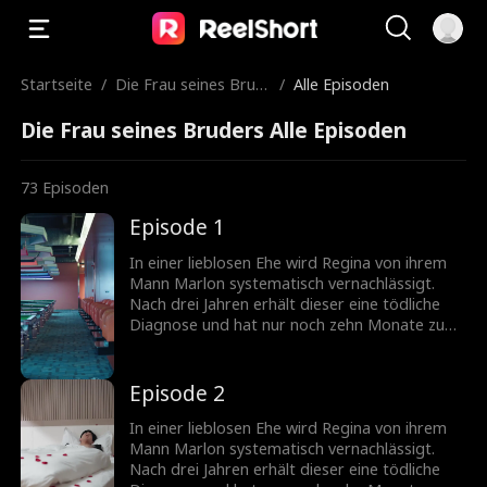
Startseite
/
Die Frau seines Brud
/
Alle Episoden
ers
Die Frau seines Bruders Alle Episoden
73
Episoden
Episode 1
In einer lieblosen Ehe wird Regina von ihrem
Mann Marlon systematisch vernachlässigt.
Nach drei Jahren erhält dieser eine tödliche
Diagnose und hat nur noch zehn Monate zu
leben. Plötzlich taucht seine Geliebte
siegessicher mit seinem einzigen Kind auf.
Doch gerade als sie glaubt, das Spiel
Episode 2
gewonnen zu haben, präsentiert Regina eine
Überraschung: einen Erben aus einer
In einer lieblosen Ehe wird Regina von ihrem
schicksalhaften Nacht mit Marlons Bruder
Mann Marlon systematisch vernachlässigt.
Jared. Während Regina ihren Platz in der
Nach drei Jahren erhält dieser eine tödliche