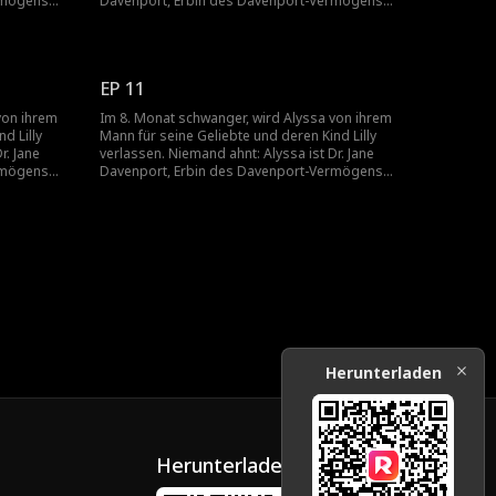
rmögens
Davenport, Erbin des Davenport-Vermögens
 die Lilly
und weltweit die einzige Herzchirurgin, die Lilly
retten kann.
EP 11
von ihrem
Im 8. Monat schwanger, wird Alyssa von ihrem
d Lilly
Mann für seine Geliebte und deren Kind Lilly
r. Jane
verlassen. Niemand ahnt: Alyssa ist Dr. Jane
rmögens
Davenport, Erbin des Davenport-Vermögens
 die Lilly
und weltweit die einzige Herzchirurgin, die Lilly
retten kann.
Herunterladen
Herunterladen