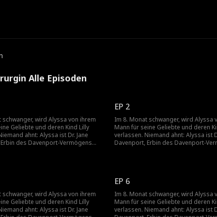
e
n
rurgin Alle Episoden
EP 2
t schwanger, wird Alyssa von ihrem
Im 8. Monat schwanger, wird Alyssa 
ine Geliebte und deren Kind Lilly
Mann für seine Geliebte und deren Kin
Niemand ahnt: Alyssa ist Dr. Jane
verlassen. Niemand ahnt: Alyssa ist D
 Erbin des Davenport-Vermögens
Davenport, Erbin des Davenport-Ve
 die einzige Herzchirurgin, die Lilly
und weltweit die einzige Herzchirurgin,
.
retten kann.
EP 6
t schwanger, wird Alyssa von ihrem
Im 8. Monat schwanger, wird Alyssa 
ine Geliebte und deren Kind Lilly
Mann für seine Geliebte und deren Kin
Niemand ahnt: Alyssa ist Dr. Jane
verlassen. Niemand ahnt: Alyssa ist D