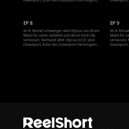
Davenport, Erbin des Davenport-Vermögens
Davenport,
und weltweit die einzige Herzchirurgin, die Lilly
und weltweit
retten kann.
retten kann
EP 8
EP 9
Im 8. Monat schwanger, wird Alyssa von ihrem
Im 8. Mona
Mann für seine Geliebte und deren Kind Lilly
Mann für se
verlassen. Niemand ahnt: Alyssa ist Dr. Jane
verlassen. 
Davenport, Erbin des Davenport-Vermögens
Davenport,
und weltweit die einzige Herzchirurgin, die Lilly
und weltweit
retten kann.
retten kann