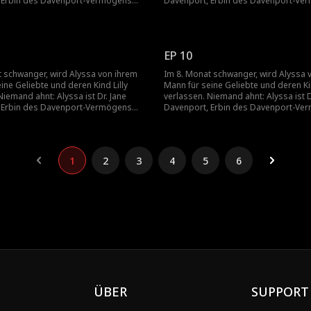
 Erbin des Davenport-Vermögens
Davenport, Erbin des Davenport-Ve
 die einzige Herzchirurgin, die Lilly
und weltweit die einzige Herzchirurgin,
.
retten kann.
EP 10
t schwanger, wird Alyssa von ihrem
Im 8. Monat schwanger, wird Alyssa 
ine Geliebte und deren Kind Lilly
Mann für seine Geliebte und deren Kin
Niemand ahnt: Alyssa ist Dr. Jane
verlassen. Niemand ahnt: Alyssa ist D
 Erbin des Davenport-Vermögens
Davenport, Erbin des Davenport-Ve
 die einzige Herzchirurgin, die Lilly
und weltweit die einzige Herzchirurgin,
.
retten kann.
1
2
3
4
5
6
ÜBER
SUPPORT