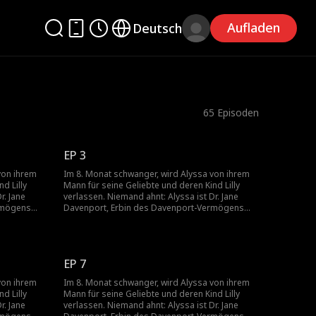
Aufladen
Deutsch
65
Episoden
EP 3
von ihrem
Im 8. Monat schwanger, wird Alyssa von ihrem
d Lilly
Mann für seine Geliebte und deren Kind Lilly
r. Jane
verlassen. Niemand ahnt: Alyssa ist Dr. Jane
rmögens
Davenport, Erbin des Davenport-Vermögens
 die Lilly
und weltweit die einzige Herzchirurgin, die Lilly
retten kann.
EP 7
von ihrem
Im 8. Monat schwanger, wird Alyssa von ihrem
d Lilly
Mann für seine Geliebte und deren Kind Lilly
r. Jane
verlassen. Niemand ahnt: Alyssa ist Dr. Jane