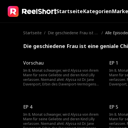
Startseite
Kategorien
Mark
Startseite
/
Die geschiedene Frau ist ei
/
Alle Episode
ne geniale Chirurgin
Die geschiedene Frau ist eine geniale Chi
Vorschau
EP 1
Im 8. Monat schwanger, wird Alyssa von ihrem
Im 8. Mona
Mann für seine Geliebte und deren Kind Lilly
Mann für se
verlassen. Niemand ahnt: Alyssa ist Dr. Jane
verlassen. 
Davenport, Erbin des Davenport-Vermögens
Davenport,
und weltweit die einzige Herzchirurgin, die Lilly
und weltweit
retten kann.
retten kann
EP 4
EP 5
Im 8. Monat schwanger, wird Alyssa von ihrem
Im 8. Mona
Mann für seine Geliebte und deren Kind Lilly
Mann für se
verlassen. Niemand ahnt: Alyssa ist Dr. Jane
verlassen. 