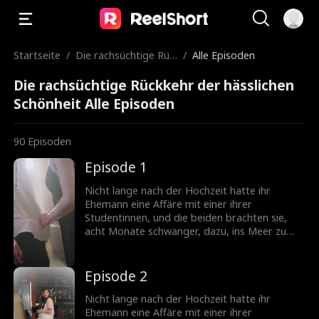
Startseite
/
Die rachsüchtige Rüc
/
Alle Episoden
kkehr der hässlichen
Die rachsüchtige Rückkehr der hässlichen
Schönheit
Schönheit Alle Episoden
90
Episoden
Episode 1
Nicht lange nach der Hochzeit hatte ihr
Ehemann eine Affäre mit einer ihrer
Studentinnen, und die beiden brachten sie,
acht Monate schwanger, dazu, ins Meer zu
stürzen. Nach einer Schönheitsoperation
verwandelte sie sich in eine atemberaubende
Göttin, kehrte zurück und begann ihre Rache.
Episode 2
Nicht lange nach der Hochzeit hatte ihr
Ehemann eine Affäre mit einer ihrer