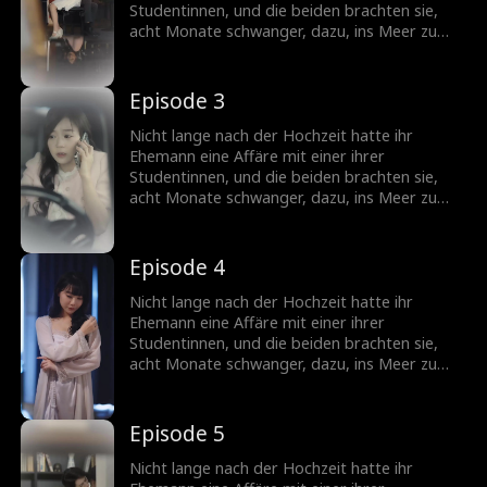
Studentinnen, und die beiden brachten sie,
acht Monate schwanger, dazu, ins Meer zu
stürzen. Nach einer Schönheitsoperation
verwandelte sie sich in eine atemberaubende
Göttin, kehrte zurück und begann ihre Rache.
Episode 3
Nicht lange nach der Hochzeit hatte ihr
Ehemann eine Affäre mit einer ihrer
Studentinnen, und die beiden brachten sie,
acht Monate schwanger, dazu, ins Meer zu
stürzen. Nach einer Schönheitsoperation
verwandelte sie sich in eine atemberaubende
Göttin, kehrte zurück und begann ihre Rache.
Episode 4
Nicht lange nach der Hochzeit hatte ihr
Ehemann eine Affäre mit einer ihrer
Studentinnen, und die beiden brachten sie,
acht Monate schwanger, dazu, ins Meer zu
stürzen. Nach einer Schönheitsoperation
verwandelte sie sich in eine atemberaubende
Göttin, kehrte zurück und begann ihre Rache.
Episode 5
Nicht lange nach der Hochzeit hatte ihr