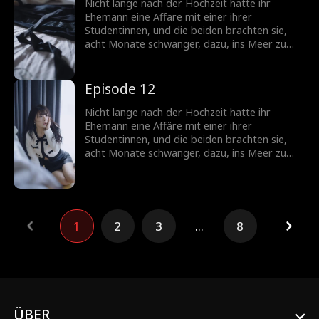
Nicht lange nach der Hochzeit hatte ihr
Ehemann eine Affäre mit einer ihrer
Studentinnen, und die beiden brachten sie,
acht Monate schwanger, dazu, ins Meer zu
stürzen. Nach einer Schönheitsoperation
verwandelte sie sich in eine atemberaubende
Göttin, kehrte zurück und begann ihre Rache.
Episode 12
Nicht lange nach der Hochzeit hatte ihr
Ehemann eine Affäre mit einer ihrer
Studentinnen, und die beiden brachten sie,
acht Monate schwanger, dazu, ins Meer zu
stürzen. Nach einer Schönheitsoperation
verwandelte sie sich in eine atemberaubende
Göttin, kehrte zurück und begann ihre Rache.
1
2
3
...
8
ÜBER