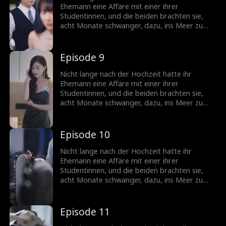
Ehemann eine Affäre mit einer ihrer
Studentinnen, und die beiden brachten sie,
acht Monate schwanger, dazu, ins Meer zu
stürzen. Nach einer Schönheitsoperation
verwandelte sie sich in eine atemberaubende
Göttin, kehrte zurück und begann ihre Rache.
Episode 9
Nicht lange nach der Hochzeit hatte ihr
Ehemann eine Affäre mit einer ihrer
Studentinnen, und die beiden brachten sie,
acht Monate schwanger, dazu, ins Meer zu
stürzen. Nach einer Schönheitsoperation
verwandelte sie sich in eine atemberaubende
Göttin, kehrte zurück und begann ihre Rache.
Episode 10
Nicht lange nach der Hochzeit hatte ihr
Ehemann eine Affäre mit einer ihrer
Studentinnen, und die beiden brachten sie,
acht Monate schwanger, dazu, ins Meer zu
stürzen. Nach einer Schönheitsoperation
verwandelte sie sich in eine atemberaubende
Göttin, kehrte zurück und begann ihre Rache.
Episode 11