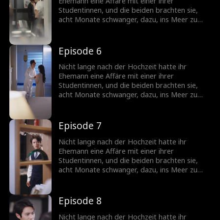
Ehemann eine Affäre mit einer ihrer
Studentinnen, und die beiden brachten sie,
acht Monate schwanger, dazu, ins Meer zu
stürzen. Nach einer Schönheitsoperation
verwandelte sie sich in eine atemberaubende
Göttin, kehrte zurück und begann ihre Rache.
Episode 6
Nicht lange nach der Hochzeit hatte ihr
Ehemann eine Affäre mit einer ihrer
Studentinnen, und die beiden brachten sie,
acht Monate schwanger, dazu, ins Meer zu
stürzen. Nach einer Schönheitsoperation
verwandelte sie sich in eine atemberaubende
Göttin, kehrte zurück und begann ihre Rache.
Episode 7
Nicht lange nach der Hochzeit hatte ihr
Ehemann eine Affäre mit einer ihrer
Studentinnen, und die beiden brachten sie,
acht Monate schwanger, dazu, ins Meer zu
stürzen. Nach einer Schönheitsoperation
verwandelte sie sich in eine atemberaubende
Göttin, kehrte zurück und begann ihre Rache.
Episode 8
Nicht lange nach der Hochzeit hatte ihr