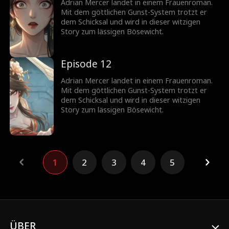
Adrian Mercer landet in einem Frauenroman.
Mit dem göttlichen Gunst-System trotzt er
dem Schicksal und wird in dieser witzigen
Story zum lässigen Bösewicht.
Episode 12
Adrian Mercer landet in einem Frauenroman.
Mit dem göttlichen Gunst-System trotzt er
dem Schicksal und wird in dieser witzigen
Story zum lässigen Bösewicht.
1
2
3
4
5
ÜBER