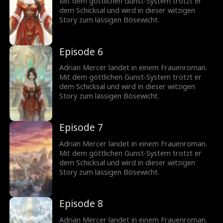
Mit dem göttlichen Gunst-System trotzt er
dem Schicksal und wird in dieser witzigen
Story zum lässigen Bösewicht.
Episode 6
Adrian Mercer landet in einem Frauenroman.
Mit dem göttlichen Gunst-System trotzt er
dem Schicksal und wird in dieser witzigen
Story zum lässigen Bösewicht.
Episode 7
Adrian Mercer landet in einem Frauenroman.
Mit dem göttlichen Gunst-System trotzt er
dem Schicksal und wird in dieser witzigen
Story zum lässigen Bösewicht.
Episode 8
Adrian Mercer landet in einem Frauenroman.