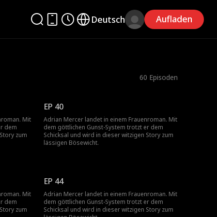
Aufladen
Deutsch
60
Episoden
EP 40
nroman. Mit
Adrian Mercer landet in einem Frauenroman. Mit
er dem
dem göttlichen Gunst-System trotzt er dem
 Story zum
Schicksal und wird in dieser witzigen Story zum
lässigen Bösewicht.
EP 44
nroman. Mit
Adrian Mercer landet in einem Frauenroman. Mit
er dem
dem göttlichen Gunst-System trotzt er dem
 Story zum
Schicksal und wird in dieser witzigen Story zum