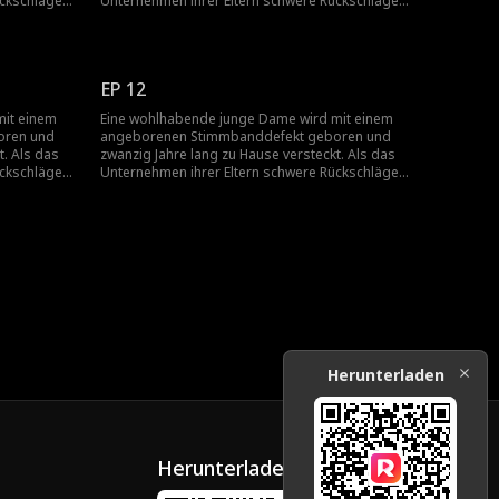
ückschläge
Unternehmen ihrer Eltern schwere Rückschläge
m von einem
erleidet, springt ihr Vater aus Scham von einem
us Liebe.
Gebäude, und ihre Mutter folgt ihm aus Liebe.
gezwungen,
Allein gelassen, wird sie zur Heirat gezwungen,
schwanger...
EP 12
mit einem
Eine wohlhabende junge Dame wird mit einem
oren und
angeborenen Stimmbanddefekt geboren und
t. Als das
zwanzig Jahre lang zu Hause versteckt. Als das
ückschläge
Unternehmen ihrer Eltern schwere Rückschläge
m von einem
erleidet, springt ihr Vater aus Scham von einem
us Liebe.
Gebäude, und ihre Mutter folgt ihm aus Liebe.
gezwungen,
Allein gelassen, wird sie zur Heirat gezwungen,
schwanger...
Herunterladen
Herunterladen