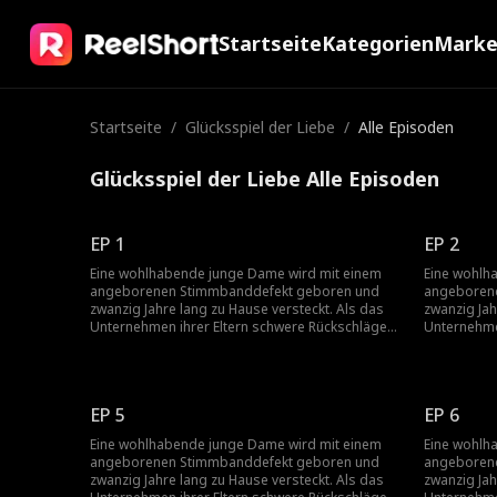
Startseite
Kategorien
Mark
Startseite
/
Glücksspiel der Liebe
/
Alle Episoden
Glücksspiel der Liebe Alle Episoden
EP 1
EP 2
Eine wohlhabende junge Dame wird mit einem
Eine wohlh
angeborenen Stimmbanddefekt geboren und
angeboren
zwanzig Jahre lang zu Hause versteckt. Als das
zwanzig Jah
Unternehmen ihrer Eltern schwere Rückschläge
Unternehme
erleidet, springt ihr Vater aus Scham von einem
erleidet, s
Gebäude, und ihre Mutter folgt ihm aus Liebe.
Gebäude, un
Allein gelassen, wird sie zur Heirat gezwungen,
Allein gela
schwanger...
schwanger..
EP 5
EP 6
Eine wohlhabende junge Dame wird mit einem
Eine wohlh
angeborenen Stimmbanddefekt geboren und
angeboren
zwanzig Jahre lang zu Hause versteckt. Als das
zwanzig Jah