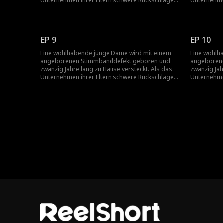
Unternehmen ihrer Eltern schwere Rückschläge
Unternehme
erleidet, springt ihr Vater aus Scham von einem
erleidet, s
Gebäude, und ihre Mutter folgt ihm aus Liebe.
Gebäude, un
Allein gelassen, wird sie zur Heirat gezwungen,
Allein gela
schwanger...
schwanger..
EP 9
EP 10
Eine wohlhabende junge Dame wird mit einem
Eine wohlh
angeborenen Stimmbanddefekt geboren und
angeboren
zwanzig Jahre lang zu Hause versteckt. Als das
zwanzig Jah
Unternehmen ihrer Eltern schwere Rückschläge
Unternehme
erleidet, springt ihr Vater aus Scham von einem
erleidet, s
Gebäude, und ihre Mutter folgt ihm aus Liebe.
Gebäude, un
Allein gelassen, wird sie zur Heirat gezwungen,
Allein gela
schwanger...
schwanger..