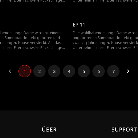
n ihrer Eltern schwere Rückschläge
Unternehmen ihrer Eltern schwere R
pringt ihr Vater aus Scham von einem
erleidet, springt ihr Vater aus Scha
d ihre Mutter folgt ihm aus Liebe.
Gebäude, und ihre Mutter folgt ihm a
ssen, wird sie zur Heirat gezwungen,
Allein gelassen, wird sie zur Heirat 
.
schwanger...
EP 11
abende junge Dame wird mit einem
Eine wohlhabende junge Dame wird 
en Stimmbanddefekt geboren und
angeborenen Stimmbanddefekt geb
re lang zu Hause versteckt. Als das
zwanzig Jahre lang zu Hause versteck
n ihrer Eltern schwere Rückschläge
Unternehmen ihrer Eltern schwere R
pringt ihr Vater aus Scham von einem
erleidet, springt ihr Vater aus Scha
d ihre Mutter folgt ihm aus Liebe.
Gebäude, und ihre Mutter folgt ihm a
ssen, wird sie zur Heirat gezwungen,
Allein gelassen, wird sie zur Heirat 
.
schwanger...
1
2
3
4
5
6
7
ÜBER
SUPPORT