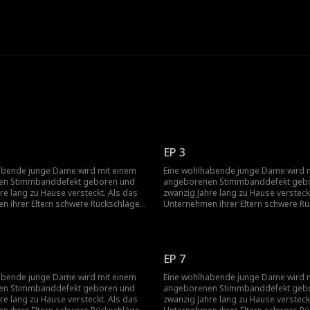
e
EP 3
abende junge Dame wird mit einem
Eine wohlhabende junge Dame wird 
en Stimmbanddefekt geboren und
angeborenen Stimmbanddefekt geb
re lang zu Hause versteckt. Als das
zwanzig Jahre lang zu Hause versteck
n ihrer Eltern schwere Rückschläge
Unternehmen ihrer Eltern schwere R
pringt ihr Vater aus Scham von einem
erleidet, springt ihr Vater aus Scha
d ihre Mutter folgt ihm aus Liebe.
Gebäude, und ihre Mutter folgt ihm a
ssen, wird sie zur Heirat gezwungen,
Allein gelassen, wird sie zur Heirat 
.
schwanger...
EP 7
abende junge Dame wird mit einem
Eine wohlhabende junge Dame wird 
en Stimmbanddefekt geboren und
angeborenen Stimmbanddefekt geb
re lang zu Hause versteckt. Als das
zwanzig Jahre lang zu Hause versteck