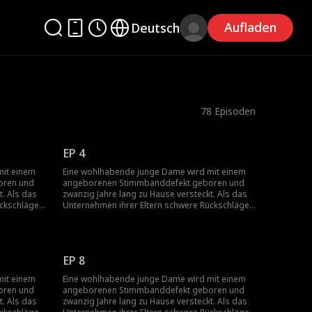
Aufladen
Deutsch
78
Episoden
EP 4
mit einem
Eine wohlhabende junge Dame wird mit einem
oren und
angeborenen Stimmbanddefekt geboren und
t. Als das
zwanzig Jahre lang zu Hause versteckt. Als das
ückschläge
Unternehmen ihrer Eltern schwere Rückschläge
m von einem
erleidet, springt ihr Vater aus Scham von einem
us Liebe.
Gebäude, und ihre Mutter folgt ihm aus Liebe.
gezwungen,
Allein gelassen, wird sie zur Heirat gezwungen,
schwanger...
EP 8
mit einem
Eine wohlhabende junge Dame wird mit einem
oren und
angeborenen Stimmbanddefekt geboren und
t. Als das
zwanzig Jahre lang zu Hause versteckt. Als das