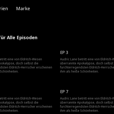
rien
Marke
Tür Alle Episoden
EP 3
etritt eine von Eldritch-Wesen
Audric Lane betritt eine von Eldritch
okalypse, doch selbst die
überrannte Apokalypse, doch selbst 
dsten Eldritch-Herrscher erscheinen
furchterregendsten Eldritch-Herrsch
 Schönheiten.
ihm als heiße Schönheiten.
EP 7
etritt eine von Eldritch-Wesen
Audric Lane betritt eine von Eldritch
okalypse, doch selbst die
überrannte Apokalypse, doch selbst 
dsten Eldritch-Herrscher erscheinen
furchterregendsten Eldritch-Herrsch
 Schönheiten.
ihm als heiße Schönheiten.