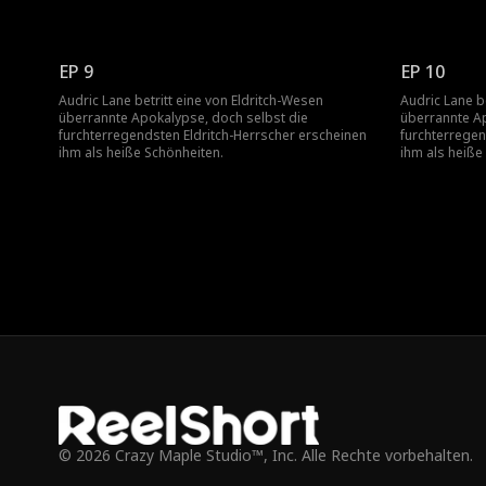
EP 9
EP 10
Audric Lane betritt eine von Eldritch-Wesen
Audric Lane b
überrannte Apokalypse, doch selbst die
überrannte Ap
furchterregendsten Eldritch-Herrscher erscheinen
furchterregen
ihm als heiße Schönheiten.
ihm als heiße
© 2026 Crazy Maple Studio™, Inc. Alle Rechte vorbehalten.