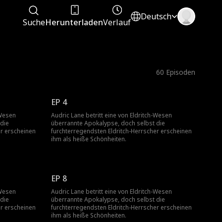
Deutsch
Suche
Herunterladen
Verlauf
60
Episoden
EP 4
-Wesen
Audric Lane betritt eine von Eldritch-Wesen
die
überrannte Apokalypse, doch selbst die
er erscheinen
furchterregendsten Eldritch-Herrscher erscheinen
ihm als heiße Schönheiten.
EP 8
-Wesen
Audric Lane betritt eine von Eldritch-Wesen
die
überrannte Apokalypse, doch selbst die
er erscheinen
furchterregendsten Eldritch-Herrscher erscheinen
ihm als heiße Schönheiten.