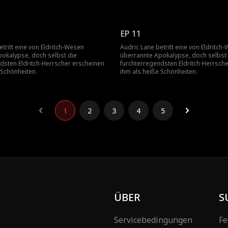
EP 11
etritt eine von Eldritch-Wesen
Audric Lane betritt eine von Eldritch
okalypse, doch selbst die
überrannte Apokalypse, doch selbst 
dsten Eldritch-Herrscher erscheinen
furchterregendsten Eldritch-Herrsch
 Schönheiten.
ihm als heiße Schönheiten.
1
2
3
4
5
ÜBER
S
Servicebedingungen
Fe