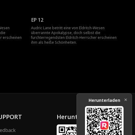
EP 12
-Wesen
Audric Lane betritt eine von Eldritch-Wesen
die
überrannte Apokalypse, doch selbst die
er erscheinen
furchterregendsten Eldritch-Herrscher erscheinen
ihm als heiße Schönheiten.
Herunterladen
UPPORT
Herunterladen
edback