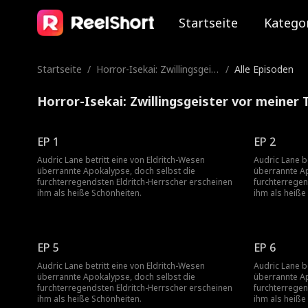
Startseite
Katego
Startseite
/
Horror-Isekai: Zwillingsgeist
/
Alle Episoden
er vor meiner Tür
Horror-Isekai: Zwillingsgeister vor meiner 
EP 1
EP 2
Audric Lane betritt eine von Eldritch-Wesen
Audric Lane b
überrannte Apokalypse, doch selbst die
überrannte Ap
furchterregendsten Eldritch-Herrscher erscheinen
furchterregen
ihm als heiße Schönheiten.
ihm als heiße
EP 5
EP 6
Audric Lane betritt eine von Eldritch-Wesen
Audric Lane b
überrannte Apokalypse, doch selbst die
überrannte Ap
furchterregendsten Eldritch-Herrscher erscheinen
furchterregen
ihm als heiße Schönheiten.
ihm als heiße