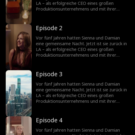
LA – als erfolgreiche CEO eines großen
Produktionsunternehmens und mit ihrer
Tochter Poppy. Um sich den beiden wieder
anzunähern, gibt Damian seine Identität als
Milliardär preis und wird Poppys Manny.
Episode 2
Können sie gemeinsam gegen alle
Widerstände bestehen und eine neue Familie
Vor fünf Jahren hatten Sienna und Damian
aufbauen?
eine gemeinsame Nacht. Jetzt ist sie zurück in
LA – als erfolgreiche CEO eines großen
Produktionsunternehmens und mit ihrer
Tochter Poppy. Um sich den beiden wieder
anzunähern, gibt Damian seine Identität als
Milliardär preis und wird Poppys Manny.
Episode 3
Können sie gemeinsam gegen alle
Widerstände bestehen und eine neue Familie
Vor fünf Jahren hatten Sienna und Damian
aufbauen?
eine gemeinsame Nacht. Jetzt ist sie zurück in
LA – als erfolgreiche CEO eines großen
Produktionsunternehmens und mit ihrer
Tochter Poppy. Um sich den beiden wieder
anzunähern, gibt Damian seine Identität als
Milliardär preis und wird Poppys Manny.
Episode 4
Können sie gemeinsam gegen alle
Widerstände bestehen und eine neue Familie
Vor fünf Jahren hatten Sienna und Damian