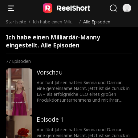
Startseite
/
Ich habe einen Milliar
/
Alle Episoden
där-Manny eingestell
Ich habe einen Milliardär-Manny
t.
eingestellt. Alle Episoden
77
Episoden
Vorschau
Vor fünf Jahren hatten Sienna und Damian
eine gemeinsame Nacht. Jetzt ist sie zurück in
LA – als erfolgreiche CEO eines großen
Produktionsunternehmens und mit ihrer
Tochter Poppy. Um sich den beiden wieder
anzunähern, gibt Damian seine Identität als
Milliardär preis und wird Poppys Manny.
Episode 1
Können sie gemeinsam gegen alle
Widerstände bestehen und eine neue Familie
Vor fünf Jahren hatten Sienna und Damian
aufbauen?
eine gemeinsame Nacht. Jetzt ist sie zurück in