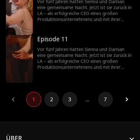
Widerstände bestehen und eine neue Familie
Vor fünf Jahren hatten Sienna und Damian
aufbauen?
eine gemeinsame Nacht. Jetzt ist sie zurück in
LA – als erfolgreiche CEO eines großen
Produktionsunternehmens und mit ihrer
Tochter Poppy. Um sich den beiden wieder
anzunähern, gibt Damian seine Identität als
Milliardär preis und wird Poppys Manny.
Episode 11
Können sie gemeinsam gegen alle
Widerstände bestehen und eine neue Familie
Vor fünf Jahren hatten Sienna und Damian
aufbauen?
eine gemeinsame Nacht. Jetzt ist sie zurück in
LA – als erfolgreiche CEO eines großen
Produktionsunternehmens und mit ihrer
Tochter Poppy. Um sich den beiden wieder
anzunähern, gibt Damian seine Identität als
Milliardär preis und wird Poppys Manny.
Können sie gemeinsam gegen alle
Widerstände bestehen und eine neue Familie
1
2
3
...
7
aufbauen?
ÜBER