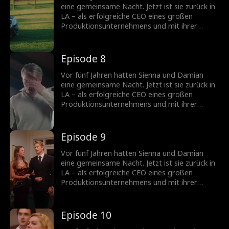
aufbauen?
eine gemeinsame Nacht. Jetzt ist sie zurück in
LA – als erfolgreiche CEO eines großen
Produktionsunternehmens und mit ihrer
Tochter Poppy. Um sich den beiden wieder
anzunähern, gibt Damian seine Identität als
Milliardär preis und wird Poppys Manny.
Episode 8
Können sie gemeinsam gegen alle
Widerstände bestehen und eine neue Familie
Vor fünf Jahren hatten Sienna und Damian
aufbauen?
eine gemeinsame Nacht. Jetzt ist sie zurück in
LA – als erfolgreiche CEO eines großen
Produktionsunternehmens und mit ihrer
Tochter Poppy. Um sich den beiden wieder
anzunähern, gibt Damian seine Identität als
Milliardär preis und wird Poppys Manny.
Episode 9
Können sie gemeinsam gegen alle
Widerstände bestehen und eine neue Familie
Vor fünf Jahren hatten Sienna und Damian
aufbauen?
eine gemeinsame Nacht. Jetzt ist sie zurück in
LA – als erfolgreiche CEO eines großen
Produktionsunternehmens und mit ihrer
Tochter Poppy. Um sich den beiden wieder
anzunähern, gibt Damian seine Identität als
Milliardär preis und wird Poppys Manny.
Episode 10
Können sie gemeinsam gegen alle