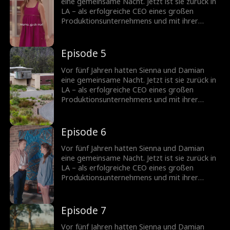
aufbauen?
eine gemeinsame Nacht. Jetzt ist sie zurück in
LA – als erfolgreiche CEO eines großen
Produktionsunternehmens und mit ihrer
Tochter Poppy. Um sich den beiden wieder
anzunähern, gibt Damian seine Identität als
Milliardär preis und wird Poppys Manny.
Episode 5
Können sie gemeinsam gegen alle
Widerstände bestehen und eine neue Familie
Vor fünf Jahren hatten Sienna und Damian
aufbauen?
eine gemeinsame Nacht. Jetzt ist sie zurück in
LA – als erfolgreiche CEO eines großen
Produktionsunternehmens und mit ihrer
Tochter Poppy. Um sich den beiden wieder
anzunähern, gibt Damian seine Identität als
Milliardär preis und wird Poppys Manny.
Episode 6
Können sie gemeinsam gegen alle
Widerstände bestehen und eine neue Familie
Vor fünf Jahren hatten Sienna und Damian
aufbauen?
eine gemeinsame Nacht. Jetzt ist sie zurück in
LA – als erfolgreiche CEO eines großen
Produktionsunternehmens und mit ihrer
Tochter Poppy. Um sich den beiden wieder
anzunähern, gibt Damian seine Identität als
Milliardär preis und wird Poppys Manny.
Episode 7
Können sie gemeinsam gegen alle
Widerstände bestehen und eine neue Familie
Vor fünf Jahren hatten Sienna und Damian